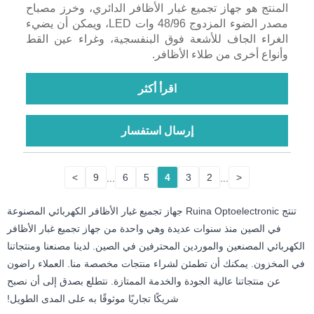
المنتج هو جهاز تجميع غبار الأظافر الدائري، وخرز مصباح
مصدر الضوء المزدوج 48/96 وات LED، ويمكن أن يضيء
الغراء الجاف للأشعة فوق البنفسجية، وغراء عين القط
وأنواع أخرى من طلاء الأظافر.
اقرأ أكثر
إرسال استفسار
>
9
...
6
5
4
3
2
...
<
تنتج Ruina Optoelectronic جهاز تجميع غبار الأظافر الكهربائي المصنوعة
في الصين منذ سنوات عديدة وهي واحدة من جهاز تجميع غبار الأظافر
الكهربائي المصنعين والموردين المحترفين في الصين. لدينا مصنعنا ومنتجاتنا
في المخزون. يمكنك أن تطمئن لشراء منتجات مخصصة منا. العملاء راضون
عن منتجاتنا عالية الجودة والخدمة الممتازة. نتطلع بصدق إلى أن نصبح
شريكًا تجاريًا موثوقًا به على المدى الطويل!