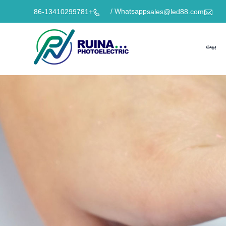

Whatsapp /
+86-13410299781
sales@led88.com

بيت