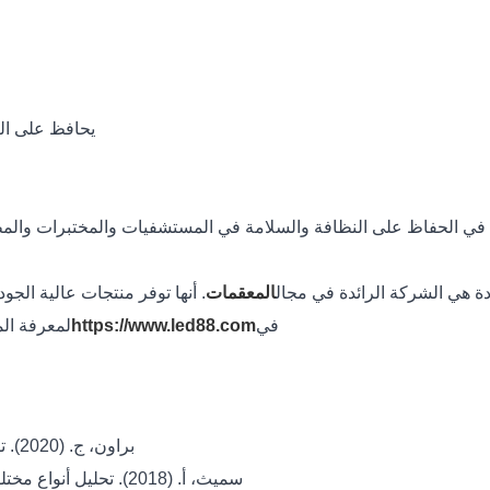
يحافظ على ال
يرة في الحفاظ على النظافة والسلامة في المستشفيات والمختبرات والمطبخ
المعقمات
. أنها توفر منتجات عالية الجو
في
https://www.led88.com
لمعرفة الم
براون، ج. (2020). تقنيات التعقيم في المجال الطبي. مجلة العلوم الطبية، 4(2).
سميث، أ. (2018). تحليل أنواع مختلفة من المعقمات. المجلة الدولية لعلم الأحياء الدقيقة، 6(1).