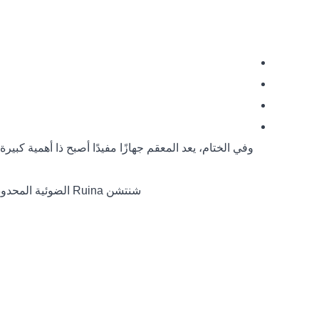
وفي الختام، يعد المعقم جهازًا مفيدًا أصبح ذا أهمية كب
شنتشن Ruina الضوئية المحدودة هي الشركة الرائدة في مجال