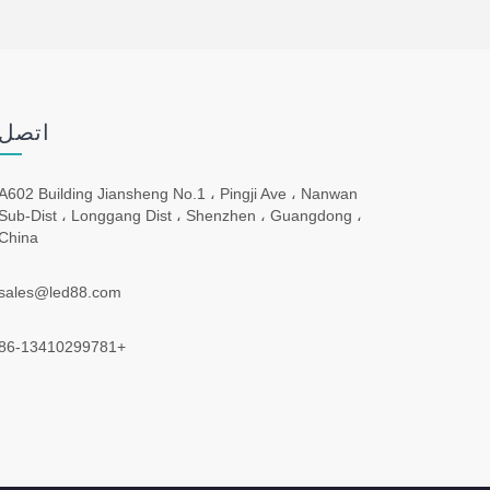
اتصل 
A602 Building Jiansheng No.1 ، Pingji Ave ، Nanwan
Sub-Dist ، Longgang Dist ، Shenzhen ، Guangdong ،
China
sales@led88.com
+86-13410299781