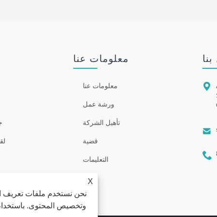
بنا
معلومات عنا

معلومات عنا
ورشة عمل
تأهيل الشركة
ج

قضية
لق

التعليمات
X
نحن نستخدم ملفات تعريف ال
وتخصيص المحتوى. باستخدام ه