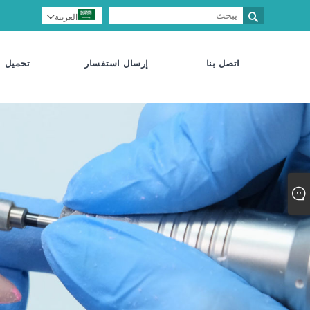

العربية

اتصل بنا
إرسال استفسار
تحميل