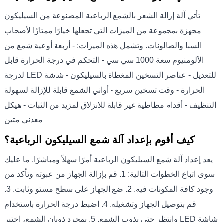
تأتي آلة إزالة الشعر بالشمع الرباعية المصنوعة من السيليكون
مجهزة بمجموعة من الميزات التي تجعلها خيارًا ممتازًا لأصحاب
السبا والصالونات. وتشمل هذه الميزات: - أربعة أوعية شمع من
الألومنيوم سعة 1000 سي سي - التحكم في درجة الحرارة قابل
للتعديل - عناصر التسخين المغطاة بالسيليكون - شاشة LED لدرجة
الحرارة - وقت تسخين سريع - أواني الشمع قابلة للإزالة لسهولة
التنظيف - أقدام مطاطية غير قابلة للانزلاق لمزيد من الثبات - هيكل
معدني متين
كيف أقوم بإعداد آلة شمع السيليكون الرباعية؟
يعد إعداد آلة شمع السيليكون الرباعية أمرًا سهلاً ومباشرًا. ما عليك
سوى اتباع الخطوات التالية: 1. قم بإزالة الجهاز من عبوته وتأكد من
وجود كافة المكونات فيه. 2. ضع الجهاز على سطح مستو وثابت. 3.
قم بتوصيل الجهاز وتشغيله. 4. اضبط درجة الحرارة باستخدام
شاشة LED وانتظر حتى يذوب الشمع. 5. بمجرد ذوبان الشمع، اختبر