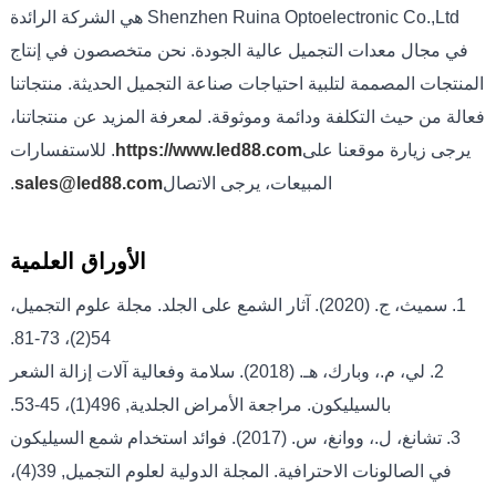
Shenzhen Ruina Optoelectronic Co.,Ltd هي الشركة الرائدة
في مجال معدات التجميل عالية الجودة. نحن متخصصون في إنتاج
المنتجات المصممة لتلبية احتياجات صناعة التجميل الحديثة. منتجاتنا
فعالة من حيث التكلفة ودائمة وموثوقة. لمعرفة المزيد عن منتجاتنا،
يرجى زيارة موقعنا على
https://www.led88.com
. للاستفسارات
المبيعات، يرجى الاتصال
sales@led88.com
.
الأوراق العلمية
1. سميث، ج. (2020). آثار الشمع على الجلد. مجلة علوم التجميل،
54(2)، 73-81.
2. لي، م.، وبارك، هـ. (2018). سلامة وفعالية آلات إزالة الشعر
بالسيليكون. مراجعة الأمراض الجلدية, 496(1)، 45-53.
3. تشانغ، ل.، ووانغ، س. (2017). فوائد استخدام شمع السيليكون
في الصالونات الاحترافية. المجلة الدولية لعلوم التجميل, 39(4)،