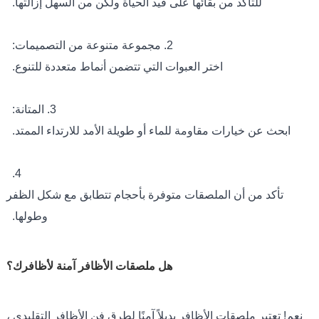
للتأكد من بقائها على قيد الحياة ولكن من السهل إزالتها.
2. مجموعة متنوعة من التصميمات:
اختر العبوات التي تتضمن أنماط متعددة للتنوع.
3. المتانة:
ابحث عن خيارات مقاومة للماء أو طويلة الأمد للارتداء الممتد.
4.
تأكد من أن الملصقات متوفرة بأحجام تتطابق مع شكل الظفر
وطولها.
هل ملصقات الأظافر آمنة لأظافرك؟
نعم! تعتبر ملصقات الأظافر بديلاً آمنًا لطرق فن الأظافر التقليدي ،