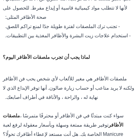
لأنها لا تتطلب مواد كيميائية قاسية أو إيداع مفرط. للحصول على
صحة الأظافر المثلى:
- تجنب ترك الملصقات لفترة طويلة جدًا لمنع تراكم اللصق.
- استخدام علاجات زيت البشرة والأظافر المغذية بين التطبيقات.
لماذا يجب أن تجرب ملصقات الأظافر اليوم؟
ملصقات الأظافر هي مغير للألعاب لأي شخص يحب فن الأظافر
ولكنه لا يريد متاعب أو حساب زيارة صالون. أنها توفر الإبداع الذي لا
نهاية له ، والراحة ، والأناقة في أطراف أصابعك.
سواء كنت مبتدئًا في فن الأظافر أو محترفًا متمرسًا ،
ملصقات
الأظافر
توفير طريقة ممتعة وسهلة وبأسعار معقولة لرفع لعبة
Manicure الخاصة بك. هل أنت مستعد لإعطاء أظافرك تحولًا؟