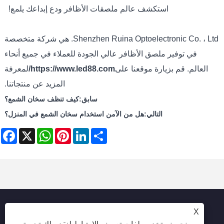
استكشف عالم ملصقات الأظافر ودع إبداعك يلمع!
Shenzhen Ruina Optoelectronic Co. ، Ltd. هي شركة متخصصة
في توفير ملصق الأظافر عالي الجودة للعملاء في جميع أنحاء
العالم. قم بزيارة موقعنا على
https://www.led88.com/
لمعرفة
المزيد عن منتجاتنا.
سابق:
كيف تنظف سخان الشمع؟
التالي:
هل من الآمن استخدام سخان الشمع في المنزل؟
ebook
WhatsApp
X
Pinterest
LinkedIn
Share
X