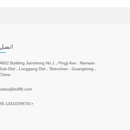
اتصل 
A602 Building Jiansheng No.1 ، Pingji Ave ، Nanwan
Sub-Dist ، Longgang Dist ، Shenzhen ، Guangdong ،
China
sales@led88.com
+86-13410299781