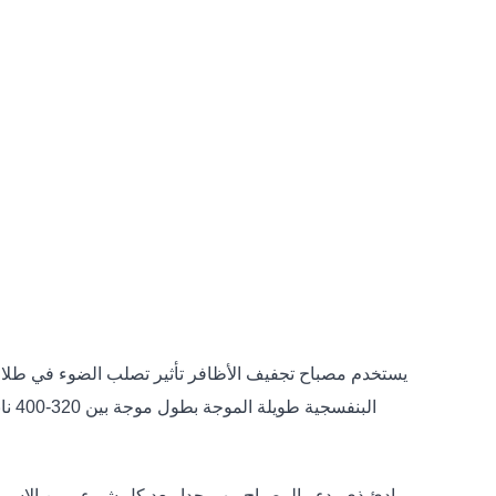
يستخدم مصباح تجفيف الأظافر تأثير تصلب الضوء في طلاء 
البنفسجية طويلة الموجة بطول موجة بين 320-400 نانومتر. هذا شيء لا يمكن أن تفعل السخانات الكهربائية. السخانات الكهربائية هي مجرد الهواء الساخن ولا يمكن تصلب طلاء الأظافر.
بادئ ذي بدء ، المصباح مهم جدا. بعد كل شيء ، من الاسم ،