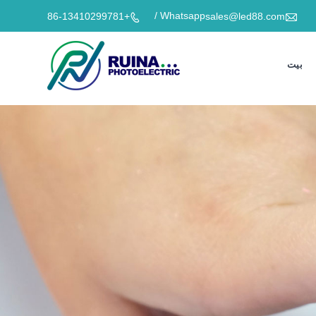

Whatsapp /
+86-13410299781
sales@led88.com

بيت