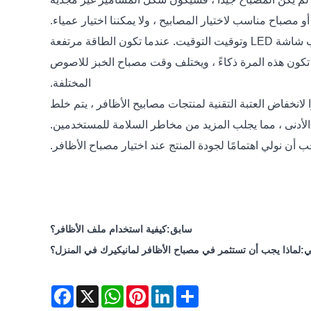
بالإضافة إلى ذلك ، يحتوي مصباح التجفيف أخيرًا على شاشة عرض ووظيفة توقيت. يستغرق مصباح الخبز وقتًا ، لذلك مطلوب شاشة LED وتوقيت التوقيت. عندما تكون الطاقة مرتفعة
أن تكون هذه المرة ذكاءً ، ويختلف وقت مصباح الخبز للاصوص
المختلفة.
ا لانخفاض العتبة التقنية لمنتجات مصابيح الأظافر ، يتم خلط
الأدنى ، مما يجلب المزيد من مخاطر السلامة للمستخدمين.
ب أن نولي اهتمامًا لجودة المنتج عند اختيار مصباح الأظافر.
سابق:
كيفية استخدام ملف الأظافر؟
ي:
لماذا يجب أن تستثمر في مصباح الأظافر لمانيكيرك في المنزل؟
Facebook
WhatsApp
X
Pinterest
LinkedIn
Share