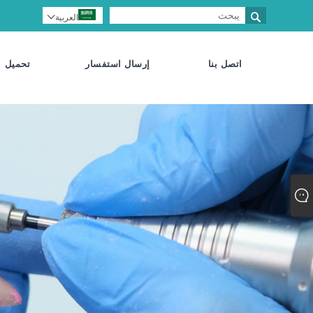

العربية

اتصل بنا
إرسال استفسار
تحميل