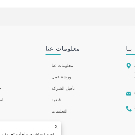
بنا
معلومات عنا

معلومات عنا
ورشة عمل
تأهيل الشركة
ج

قضية
لق

التعليمات
X
نحن نستخدم ملفات تعريف ال