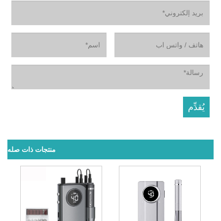
منتجات ذات صله