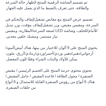
تم تصميم الشاشة الرقمية للمنتج لإظهار حالة السرعة
والطاقة، حتى تعرف بالضبط ما الذي يعمل عليه الجهاز.
تصميم عرض المنتج مع مقابض تشغيل/إيقاف والتحكم في
السرعة، ومقبس مقبض، وزر تشغيل/إيقاف مؤقت، وزر تبديل
للأمام/للخلف، وشاشة LED لسعة السرعة/البطارية، ومقبس
تيار مستمر، ومشبك خلفي معدني.
يحتوي المنتج على 9 ألوان للاختيار من بينها، هناك أبيض/أسود/
أرجواني/ذهبي/ذهبي وردي/أحمر/وردي/رمادي/أزرق، ملون،
يمكن للأولاد والبنات الشراء وفقًا للون المفضل.
يحتوي محتوى حزمة المنتج على الجسم الرئيسي / مقبض
الصنفرة / محول الطاقة / قاعدة المقبض / حامل المقبض /
هناك 6 أنواع من رؤوس الصنفرة القابلة للاستبدال و 6 أنواع
من حلقات الصنفرة.