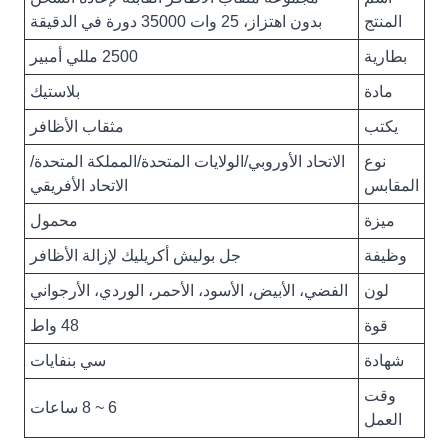
المنتج
بدون اهتزاز، 25 وات 35000 دورة في الدقيقة
بطارية
2500 مللي أمبير
مادة
بلاستيك
يكتب
مثقاب الأظافر
نوع
الاتحاد الأوروبي/الولايات المتحدة/المملكة المتحدة/
المقابس
الاتحاد الأفريقي
ميزة
محمول
وظيفة
جل بوليش أكريليك لإزالة الأظافر
لون
الفضي، الأبيض، الأسود، الأحمر، الوردي، الأرجواني
قوة
48 واط
شهادة
سي بنفايات
وقت
6 ~ 8 ساعات
العمل