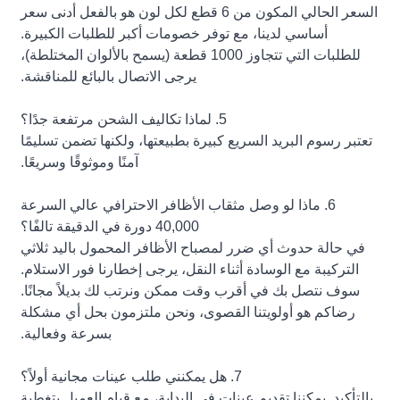
السعر الحالي المكون من 6 قطع لكل لون هو بالفعل أدنى سعر
أساسي لدينا، مع توفر خصومات أكبر للطلبات الكبيرة.
للطلبات التي تتجاوز 1000 قطعة (يسمح بالألوان المختلطة)،
يرجى الاتصال بالبائع للمناقشة.
5. لماذا تكاليف الشحن مرتفعة جدًا؟
تعتبر رسوم البريد السريع كبيرة بطبيعتها، ولكنها تضمن تسليمًا
آمنًا وموثوقًا وسريعًا.
6. ماذا لو وصل مثقاب الأظافر الاحترافي عالي السرعة
40,000 دورة في الدقيقة تالفًا؟
في حالة حدوث أي ضرر لمصباح الأظافر المحمول باليد ثلاثي
التركيبة مع الوسادة أثناء النقل، يرجى إخطارنا فور الاستلام.
سوف نتصل بك في أقرب وقت ممكن ونرتب لك بديلاً مجانًا.
رضاكم هو أولويتنا القصوى، ونحن ملتزمون بحل أي مشكلة
بسرعة وفعالية.
7. هل يمكنني طلب عينات مجانية أولاً؟
بالتأكيد. يمكننا تقديم عينات في البداية، مع قيام العميل بتغطية