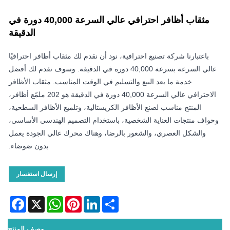
مثقاب أظافر احترافي عالي السرعة 40,000 دورة في
الدقيقة
باعتبارنا شركة تصنيع احترافية، نود أن نقدم لك مثقاب أظافر احترافيًا
عالي السرعة بسرعة 40,000 دورة في الدقيقة. وسوف نقدم لك أفضل
خدمة ما بعد البيع والتسليم في الوقت المناسب. مثقاب الأظافر
الاحترافي عالي السرعة 40,000 دورة في الدقيقة هو 202 ملمّع أظافر،
المنتج مناسب لصنع الأظافر الكريستالية، وتلميع الأظافر السطحية،
وحواف منتجات العناية الشخصية، باستخدام التصميم الهندسي الأساسي،
والشكل العصري، والشعور بالرضا، وهناك محرك عالي الجودة يعمل
بدون ضوضاء.
إرسال استفسار
acebook
WhatsApp
X
Pinterest
LinkedIn
Share
وصف المنتج