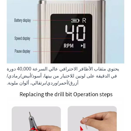
يحتوي مثقاب الأظافر الاحترافي عالي السرعة 40,000 دورة
في الدقيقة على لونين للاختيار من بينها، أسود/أبيض/رمادي/
أزرق/أحمر/وردي/برتقالي، ألوان ملونة.