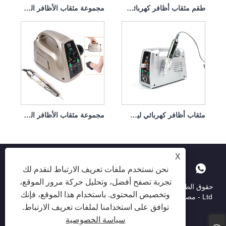
طقم مثقاب أظافر كهربائي لإزالة الغمس 65 وات 35000 دورة في الدقيقة
مجموعة مثقاب الأظافر الكهربائية اللازمة 65 وات 35000 دورة في الدقيقة
مثقاب أظافر كهربائي ليس من السهل إتلاف قبضة اليد 65 وات 35000 دورة في الدقيقة
مجموعة مثقاب الأظافر الكهربائية المحمولة مع محرك قوي 65 وات 35000 دورة في الدقيقة
X
نحن نستخدم ملفات تعريف الارتباط لنقدم لك
تجربة تصفح أفضل، وتحليل حركة مرور الموقع،
حقوق الطبع والنشر © 2025 Shenzhen Ruina Optoelectronic Co. ،
وتخصيص المحتوى. باستخدام هذا الموقع، فإنك
Ltd - مصباح الأظافر ، حفر الأظافر ، جامع غبار الأظافر - جميع الحقوق
توافق على استخدامنا لملفات تعريف الارتباط.
محفوظة.
سياسة الخصوصية