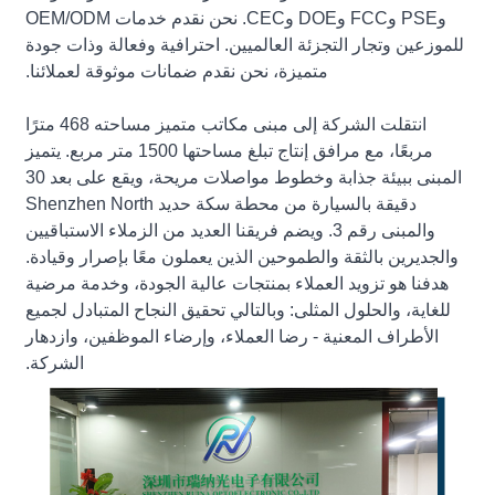
وPSE وFCC وDOE وCEC. نحن نقدم خدمات OEM/ODM
للموزعين وتجار التجزئة العالميين. احترافية وفعالة وذات جودة
متميزة، نحن نقدم ضمانات موثوقة لعملائنا.
انتقلت الشركة إلى مبنى مكاتب متميز مساحته 468 مترًا
مربعًا، مع مرافق إنتاج تبلغ مساحتها 1500 متر مربع. يتميز
المبنى ببيئة جذابة وخطوط مواصلات مريحة، ويقع على بعد 30
دقيقة بالسيارة من محطة سكة حديد Shenzhen North
والمبنى رقم 3. ويضم فريقنا العديد من الزملاء الاستباقيين
والجديرين بالثقة والطموحين الذين يعملون معًا بإصرار وقيادة.
هدفنا هو تزويد العملاء بمنتجات عالية الجودة، وخدمة مرضية
للغاية، والحلول المثلى: وبالتالي تحقيق النجاح المتبادل لجميع
الأطراف المعنية - رضا العملاء، وإرضاء الموظفين، وازدهار
الشركة.