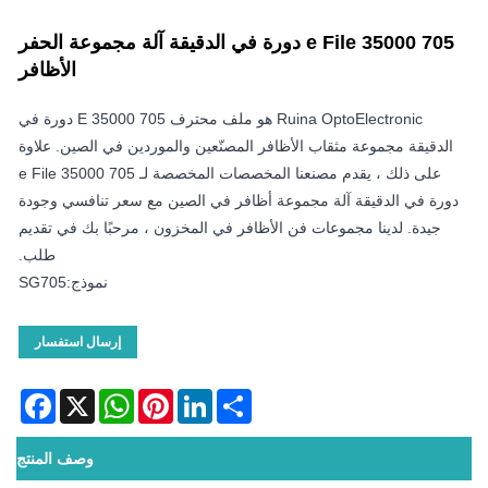
705 e File 35000 دورة في الدقيقة آلة مجموعة الحفر
الأظافر
Ruina OptoElectronic هو ملف محترف 705 E 35000 دورة في
الدقيقة مجموعة مثقاب الأظافر المصنّعين والموردين في الصين. علاوة
على ذلك ، يقدم مصنعنا المخصصات المخصصة لـ 705 e File 35000
دورة في الدقيقة آلة مجموعة أظافر في الصين مع سعر تنافسي وجودة
جيدة. لدينا مجموعات فن الأظافر في المخزون ، مرحبًا بك في تقديم
طلب.
نموذج:SG705
إرسال استفسار
acebook
WhatsApp
X
Pinterest
LinkedIn
Share
وصف المنتج