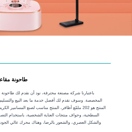
طاحونة مقاعد 
باعتبارنا شركة مصنعة محترفة، نود أن نقدم لك طاحونة م
المخصصة. وسوف نقدم لك أفضل خدمة ما بعد البيع والتسليم
المنتج هو 202 ملمّع أظافر، المنتج مناسب لصنع المسامير الك
السطحية، وحواف منتجات العناية الشخصية، باستخدام التصم
والشكل العصري، والشعور بالرضا، وهناك محرك عالي الجود