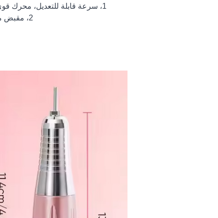
1، سرعة قابلة للتعديل، محرك قوي، صنفرة عالية السرعة، مقبض لا نهائي لتعديل السرعة في الوقت الحقيقي.
2، مقبض معدني عالي السرعة، جسم من الألومنيوم بالكامل، عمر طويل سلس وهادئ.