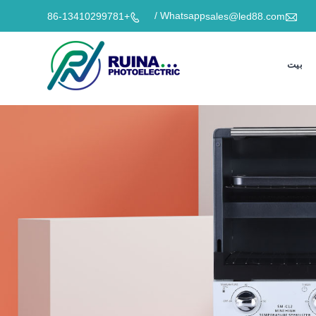

Whatsapp /
+86-13410299781
sales@led88.com

بيت