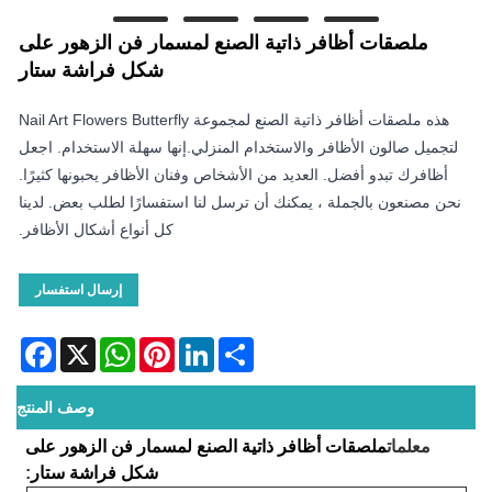
ملصقات أظافر ذاتية الصنع لمسمار فن الزهور على
شكل فراشة ستار
هذه ملصقات أظافر ذاتية الصنع لمجموعة Nail Art Flowers Butterfly
لتجميل صالون الأظافر والاستخدام المنزلي.إنها سهلة الاستخدام. اجعل
أظافرك تبدو أفضل. العديد من الأشخاص وفنان الأظافر يحبونها كثيرًا.
نحن مصنعون بالجملة ، يمكنك أن ترسل لنا استفسارًا لطلب بعض. لدينا
كل أنواع أشكال الأظافر.
إرسال استفسار
acebook
WhatsApp
X
Pinterest
LinkedIn
Share
وصف المنتج
معلمات
ملصقات أظافر ذاتية الصنع لمسمار فن الزهور على
شكل فراشة ستار
: