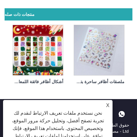
منتجات ذات صله
ملصقات أظافر ساحرة بتصميم مجوهرات معدنية ثلاثية الأبعاد على الأظافر
أشكال أظافر فائقة اللمعان نجمة الفراشة
X
نحن نستخدم ملفات تعريف الارتباط لنقدم لك
تجربة تصفح أفضل، وتحليل حركة مرور الموقع،
حقوق الطبع والنشر © 2025 Shenzhen Ruina Optoelectronic Co. ،
وتخصيص المحتوى. باستخدام هذا الموقع، فإنك
Ltd - مصباح الأظافر ، حفر الأظافر ، جامع غبار الأظافر - جميع الحقوق
توافق على استخدامنا لملفات تعريف الارتباط.