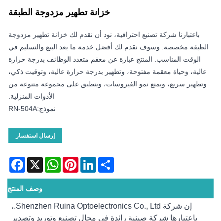
خزانة تطهير مزدوجة الطبقة
باعتبارنا شركة تصنيع احترافية، نود أن نقدم لك خزانة تطهير مزدوجة
الطبقة مخصصة. وسوف نقدم لك أفضل خدمة ما بعد البيع والتسليم في
الوقت المناسب. المنتج عبارة عن معقم متعدد الوظائف بدرجة حرارة
عالية، وحياة معقمة مفتوحة، وتطهير بدرجة حرارة عالية، وتوقيت ذكي،
وتطهير سريع، ويمنع نمو الفيروسات، وينطبق على مجموعة متنوعة من
الأدوات المنزلية.
نموذج:RN-504A
إرسال استفسار
acebook
WhatsApp
X
Pinterest
LinkedIn
Share
وصف المنتج
إن شركة Shenzhen Ruina Optoelectronics Co., Ltd.،
باعتبارها شركة صينية رائدة في مجال تصنيع وتوريد وتصدير