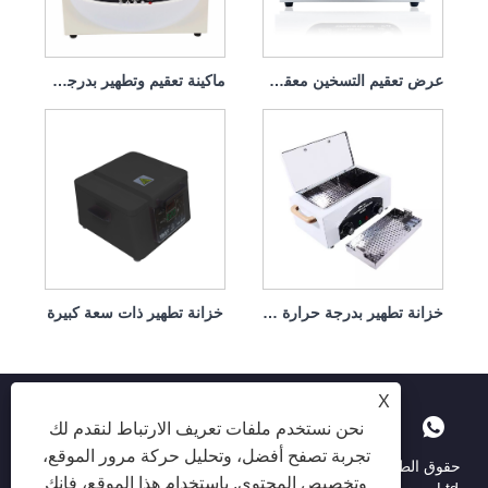
عرض تعقيم التسخين معقم مؤقت ذكي
ماكينة تعقيم وتطهير بدرجة حرارة عالية للاستخدام المنزلي 100 وات
خزانة تطهير بدرجة حرارة عالية
خزانة تطهير ذات سعة كبيرة
X
نحن نستخدم ملفات تعريف الارتباط لنقدم لك
تجربة تصفح أفضل، وتحليل حركة مرور الموقع،
حقوق الطبع والنشر © 2025 Shenzhen Ruina Optoelectronic Co. ،
وتخصيص المحتوى. باستخدام هذا الموقع، فإنك