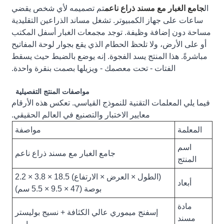
ال
جامع الغبار مع مسند ذراع ناعم
تم تصميمه لأي شخص يقضي
ساعات على جهاز الكمبيوتر. تشغل مساند الذراعين التقليدية
مساحة دون إضافة وظيفة. توجد مجمعات الغبار أسفل المكتب
أو على الأرض، ولا تلحظ الحطام الذي يقع بجوار لوحة المفاتيح
مباشرةً. هذا المنتج يسد الفجوة. إنه يوضع بالضبط حيث يسقط
الفتات - تحت معصمك - ويزيلها بصمت بنقرة واحدة.
مواصفات المنتج التفصيلية
فيما يلي المعلمات التقنية للنموذج القياسي. تعكس هذه الأرقام
معايير الاختبار والتصنيع في العالم الحقيقي.
المعلمة
مواصفة
اسم
جامع الغبار مع مسند ذراع ناعم
المنتج
(الطول × العرض × الارتفاع) 18.5 × 3.8 × 2.2
أبعاد
بوصة (47 × 9.5 × 5.5 سم)
مادة
إسفنج ميموري عالي الكثافة + نسيج بوليستر
مسند