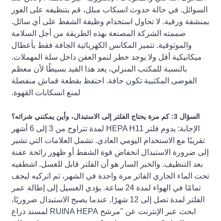
السوائل. في حالة حدوث انسكاب مبلل، قم بتنظيفه على الفور
بمنشفة ورقية. لا تحاول استخدام وظيفة الشفط على أي سائل.
صممته الشركة المصنعة بهذه الطريقة من أجل السلامة
والموثوقية. تتميز المكانس الكهربائية الجافة فقط بأعطال
ميكانيكية أقل ولا يوجد خطر لنمو العفن داخل سلة المهملات.
بالنسبة للمكتب المنزلي، يعد هذا القيد بسيطًا لأن معظم
الفوضى المكتبية تكون جافة. احتفظ بقطعة قماش منفصلة
لمنع انسكابات القهوة.
السؤال 3: كم مرة يحتاج الفلتر إلى الاستبدال، وأين يمكنني شرائه؟
الإجابة: يدوم فلتر HEPA H11 لمدة تتراوح من 3 إلى 6 أشهر
تقريبًا مع الاستخدام اليومي العادي. تشمل العلامات التي تشير
إلى ضرورة الاستبدال انخفاض قوة الشفط أو ظهور رائحة عفنة
بعد التنظيف. والخبر السار هو أن الفلتر قابل للغسل. اشطفيه
تحت الماء الجاري الفاتر مرة واحدة في الشهر، ثم اتركيه ليجف
تمامًا في الهواء لمدة 24 ساعة. يؤدي الغسيل إلى إطالة عمر
الفلتر لمدة تصل إلى 12 شهرًا. عندما يصبح الاستبدال ضروريًا،
ابحث عبر الإنترنت عن "مرشح RUINA HEPA لمسند ذراع