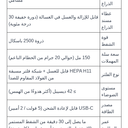
مسامي
الذراع
غطاء
قابل للإزالة والغسل في الغسالة (دورة خفيفة 30
مسند
درجة مئوية)
الذراع
قوة
ذروة 2500 باسكال
الشفط
سعة سلة
150 مل (حوالي 20 جرام من الحطام الناعم)
المهملات
HEPA H11 قابل للغسل + شبكة فلتر مسبقة
نوع الفلتر
من الفولاذ المقاوم للصدأ
مستوى
≥ 42 ديسيبل (أكثر هدوءًا من الهمس)
الضوضاء
مصدر
USB-C قابل لإعادة الشحن (5 فولت / 2 أمبير)
الطاقة
عمر
ما يصل إلى 30 دقيقة من الشفط المستمر