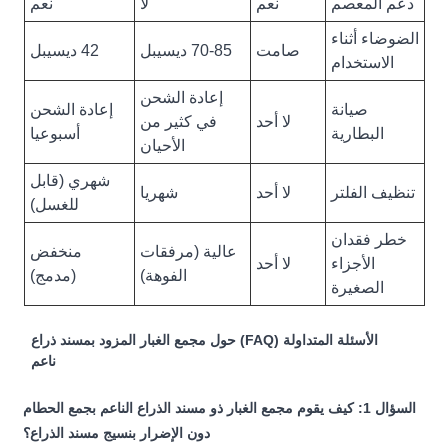
دعم المعصم
نعم
لا
نعم
الضوضاء أثناء
صامت
70-85 ديسيبل
42 ديسيبل
الاستخدام
إعادة الشحن
صيانة
إعادة الشحن
لا أحد
في كثير من
البطارية
أسبوعيا
الأحيان
شهري (قابل
تنظيف الفلتر
لا أحد
شهريا
للغسل)
خطر فقدان
عالية (مرفقات
منخفض
الأجزاء
لا أحد
الفوهة)
(مدمج)
الصغيرة
الأسئلة المتداولة (FAQ) حول مجمع الغبار المزود بمسند ذراع
ناعم
السؤال 1: كيف يقوم مجمع الغبار ذو مسند الذراع الناعم بجمع الحطام
دون الإضرار بنسيج مسند الذراع؟