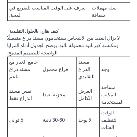
سلة مهملات
تعرف على الوقت المناسب للتفريغ في
شفافة
لمحة.
كيف يقارن بالحلول التقليدية
لا يزال العديد من الأشخاص يستخدمون مسند ذراع منفصلًا
ومكنسة كهربائية محمولة باليد. يوضح الجدول أدناه المزايا
الواضحة للتصميم المدمج.
مسند
جامع الغبار مع
وجه
الذراع
فراغ محمول
مسند ذراع
التقليدي
ناعم
مساحة
العرض
نفس مسند
المكتب
مخزنة بعيدا
الكامل
الذراع فقط
المستخدمة
الوقت
لتنظيف
لا يوجد
30-60 ثانية
5 ثواني
الفتات