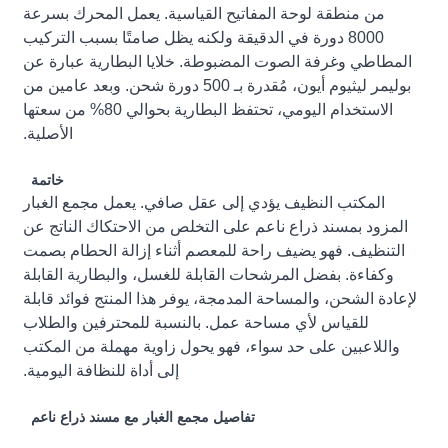
من منطقة لوحة المفاتيح القياسية. يعمل المحرك بسرعة
8000 دورة في الدقيقة ولكنه يظل صامتًا بسبب التركيب
المطاطي وغرفة الصوت المضبوطة. خلايا البطارية عبارة عن
بوليمر ليثيوم أيون، مُقدرة بـ 500 دورة شحن. وبعد عامين من
الاستخدام اليومي، تحتفظ البطارية بحوالي 80% من سعتها
الأصلية.
خاتمة
المكتب النظيف يؤدي إلى عقل صافي. يعمل مجمع الغبار
المزود بمسند ذراع ناعم على التخلص من الاحتكاك الناتج عن
التنظيف. فهو يضيف راحة للمعصم أثناء إزالة الحطام بصمت
وكفاءة. بفضل المرشحات القابلة للغسل، والبطارية القابلة
لإعادة الشحن، والمساحة المدمجة، يوفر هذا المنتج فوائد قابلة
للقياس لأي مساحة عمل. بالنسبة للمحترفين والطلاب
واللاعبين على حد سواء، فهو يحول زاوية مهملة من المكتب
إلى أداة للنظافة اليومية.
تفاصيل مجمع الغبار مع مسند ذراع ناعم