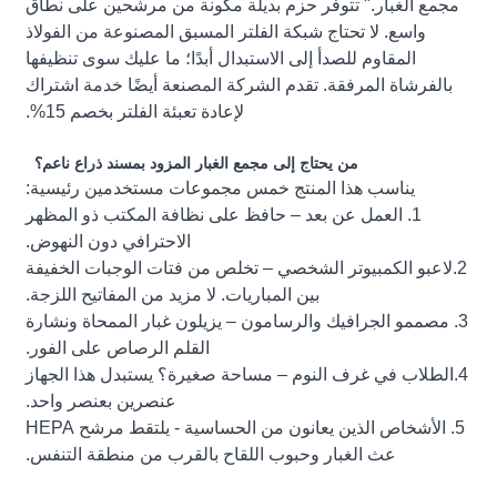
مجمع الغبار." تتوفر حزم بديلة مكونة من مرشحين على نطاق
واسع. لا تحتاج شبكة الفلتر المسبق المصنوعة من الفولاذ
المقاوم للصدأ إلى الاستبدال أبدًا؛ ما عليك سوى تنظيفها
بالفرشاة المرفقة. تقدم الشركة المصنعة أيضًا خدمة اشتراك
لإعادة تعبئة الفلتر بخصم 15%.
من يحتاج إلى مجمع الغبار المزود بمسند ذراع ناعم؟
يناسب هذا المنتج خمس مجموعات مستخدمين رئيسية:
1. العمل عن بعد – حافظ على نظافة المكتب ذو المظهر
الاحترافي دون النهوض.
2.لاعبو الكمبيوتر الشخصي – تخلص من فتات الوجبات الخفيفة
بين المباريات. لا مزيد من المفاتيح اللزجة.
3. مصممو الجرافيك والرسامون – يزيلون غبار الممحاة ونشارة
القلم الرصاص على الفور.
4.الطلاب في غرف النوم – مساحة صغيرة؟ يستبدل هذا الجهاز
عنصرين بعنصر واحد.
5. الأشخاص الذين يعانون من الحساسية - يلتقط مرشح HEPA
عث الغبار وحبوب اللقاح بالقرب من منطقة التنفس.