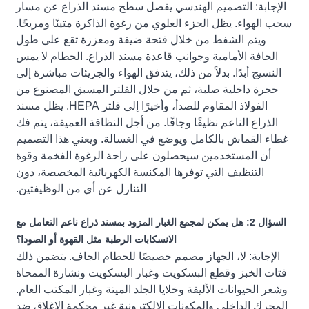
الإجابة: التصميم الهندسي يفصل سطح مسند الذراع عن مسار
سحب الهواء. يظل الجزء العلوي من رغوة الذاكرة متينًا ومريحًا.
ويتم الشفط من خلال فتحة ضيقة ومعززة تقع على طول
الحافة الأمامية وجوانب قاعدة مسند الذراع. الحطام لا يمس
النسيج أبدًا. بدلاً من ذلك، يتدفق الهواء والجزيئات مباشرة إلى
حجرة داخلية صلبة، ثم من خلال الفلتر المسبق المصنوع من
الفولاذ المقاوم للصدأ، وأخيرًا إلى فلتر HEPA. يظل مسند
الذراع الناعم نظيفًا وجافًا. من أجل النظافة العميقة، يتم فك
غطاء القماش بالكامل ويوضع في الغسالة. ويعني هذا التصميم
أن المستخدمين سيحصلون على راحة الرغوة الفخمة وقوة
التنظيف التي توفرها المكنسة الكهربائية المخصصة، دون
التنازل عن أي من الوظيفتين.
السؤال 2: هل يمكن لمجمع الغبار المزود بمسند ذراع ناعم التعامل مع
الانسكابات الرطبة مثل القهوة أو الصودا؟
الإجابة: لا، الجهاز مصمم خصيصًا للحطام الجاف. يتضمن ذلك
فتات الخبز وقطع البسكويت وغبار البسكويت ونشارة الممحاة
وشعر الحيوانات الأليفة وخلايا الجلد الميتة وغبار المكتب العام.
المحرك الداخلي والمكونات الإلكترونية غير محكمة الإغلاق ضد