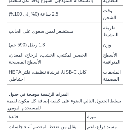
البطارية
(الاستخدام النموذجي: أسبوع واحد لكل شحنة)
وقت
2.5 ساعة (0% إلى 100%)
الشحن
طريقة
مستشعر لمس سعوي على الجانب
التنشيط
وزن
1.3 رطل (590 جم)
الأسطح
الحصير المكتبي، الخشب، الزجاج، المعدن،
المتوافقة
الأسطح المصفحة
الملحقات
كابل USB-C، فرشاة تنظيف، فلتر HEPA
المضمنة
احتياطي
الميزات الرئيسية موضحة في جدول
يسلط الجدول التالي الضوء على كيفية إضافة كل مكون لقيمة
للمستخدم اليومي.
ميزة
فائدة
مسند ذراع ناعم
يقلل من ضغط المعصم أثناء جلسات