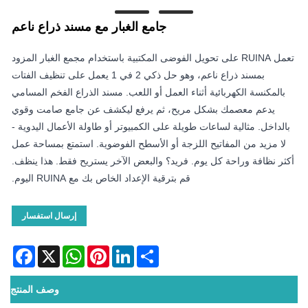
جامع الغبار مع مسند ذراع ناعم
تعمل RUINA على تحويل الفوضى المكتبية باستخدام مجمع الغبار المزود
بمسند ذراع ناعم، وهو حل ذكي 2 في 1 يعمل على تنظيف الفتات
بالمكنسة الكهربائية أثناء العمل أو اللعب. مسند الذراع الفخم المسامي
يدعم معصمك بشكل مريح، ثم يرفع ليكشف عن جامع صامت وقوي
بالداخل. مثالية لساعات طويلة على الكمبيوتر أو طاولة الأعمال اليدوية -
لا مزيد من المفاتيح اللزجة أو الأسطح الفوضوية. استمتع بمساحة عمل
أكثر نظافة وراحة كل يوم. فريد؟ والبعض الآخر يستريح فقط. هذا ينظف.
قم بترقية الإعداد الخاص بك مع RUINA اليوم.
إرسال استفسار
acebook
WhatsApp
X
Pinterest
LinkedIn
Share
وصف المنتج