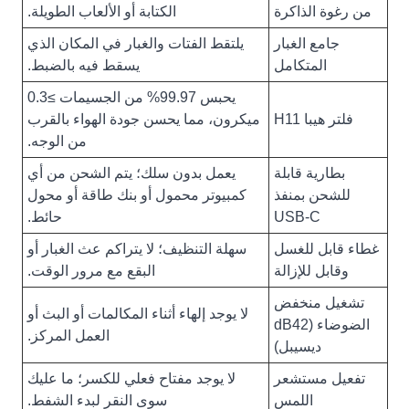
من رغوة الذاكرة
الكتابة أو الألعاب الطويلة.
جامع الغبار
يلتقط الفتات والغبار في المكان الذي
المتكامل
يسقط فيه بالضبط.
يحبس 99.97% من الجسيمات ≥0.3
فلتر هيبا H11
ميكرون، مما يحسن جودة الهواء بالقرب
من الوجه.
بطارية قابلة
يعمل بدون سلك؛ يتم الشحن من أي
للشحن بمنفذ
كمبيوتر محمول أو بنك طاقة أو محول
USB-C
حائط.
غطاء قابل للغسل
سهلة التنظيف؛ لا يتراكم عث الغبار أو
وقابل للإزالة
البقع مع مرور الوقت.
تشغيل منخفض
لا يوجد إلهاء أثناء المكالمات أو البث أو
الضوضاء (dB42
العمل المركز.
ديسيبل)
تفعيل مستشعر
لا يوجد مفتاح فعلي للكسر؛ ما عليك
اللمس
سوى النقر لبدء الشفط.