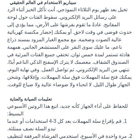
سيناريو الاستخدام في العالم الحقيقي
تخيل بعد ظهر يوم الثلاثاء النموذجي. أنت تأكل الخبز أثناء الرد
على رسائل البريد الإلكتروني. سقوط الفتات حول لوحة
المفاتيح. عادةً ما تقوم بفرشها على الأرض، مما يؤدي إلى
حدوث فوضى في وقت لاحق. أو يمكنك إحضار مكنسة كهربائية
عالية الصوت وضخمة. مع مجمع الغبار المزود بمسند ذراع
ناعم، ما عليك سوى النقر على المستشعر الجانبي. همهمة
هادئة تستمر لمدة خمس ثوان. تختفي جميع الفتات المرئية في
الصندوق الشفاف. معصمك لا يترك الإسفنج الذكي الناعم أبدًا.
تنتهي من البريد الإلكتروني، ثم تواصل العمل. وفي نهاية اليوم،
يمكنك فتح سلة المهملات فوق سلة المهملات، وإغلاقها، وشحن
الجهاز طوال الليل. لا انحناء ولا ضوضاء عالية ولا ضياع للوقت.
تعليمات الصيانة والعناية
للحفاظ على أداء الجهاز كأنه جديد، اتبع هذا الروتين الأسبوعي
البسيط:
1. قم بإفراغ سلة المهملات بعد كل 3-4 استخدامات أو عندما
تبدو السلة نصف ممتلئة.
2. مرة واحدة في الأسبوع، استخدمي الفرشاة المرفقة لتنظيف