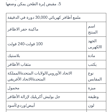
5، مقبض إبرة الطحن يمكن وضعها
ملمع أظافر كهربائي 30,000 دورة في الدقيقة
اسم
ماكينة حفر الاظافر
المنتج
الجهد
100 فولت-240 فولت
االكهربى
مادة
بلاستيك
يكتب
مثقاب الأظافر
نوع
الاتحاد الأوروبي/الولايات المتحدة/المملكة
المقابس
المتحدة/الاتحاد الأفريقي
ميزة
محمول
وظيفة
جل بوليش أكريليك لإزالة الأظافر
لون
أبيض/وردي/أسود