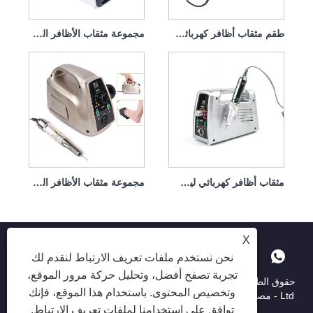
طقم مثقاب أظافر كهربائي لإزالة الغمس 65 وات 35000 دورة في الدقيقة
مجموعة مثقاب الأظافر الكهربائية اللازمة 65 وات 35000 دورة في الدقيقة
مثقاب أظافر كهربائي ليس من السهل إتلاف قبضة اليد 65 وات 35000 دورة في الدقيقة
مجموعة مثقاب الأظافر الكهربائية المحمولة مع محرك قوي 65 وات 35000 دورة في الدقيقة
X
نحن نستخدم ملفات تعريف الارتباط لنقدم لك
تجربة تصفح أفضل، وتحليل حركة مرور الموقع،
حقوق الطبع والنشر © 2025 Shenzhen Ruina Optoelectronic Co. ،
وتخصيص المحتوى. باستخدام هذا الموقع، فإنك
Ltd - مصباح الأظافر ، حفر الأظافر ، جامع غبار الأظافر - جميع الحقوق
محفوظة.
توافق على استخدامنا لملفات تعريف الارتباط.