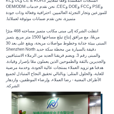
المنتجات المعتمدة وفقًا لمعايير CE & ROHS وUL وKC
وPSE وFCC وDOE وCEC. نحن نقدم خدمات OEM/ODM
للموزعين وتجار التجزئة العالميين. احترافية وفعالة وذات جودة
متميزة، نحن نقدم ضمانات موثوقة لعملائنا.
انتقلت الشركة إلى مبنى مكاتب متميز مساحته 468 مترًا
مربعًا، مع مرافق إنتاج تبلغ مساحتها 1500 متر مربع. يتميز
المبنى ببيئة جذابة وخطوط مواصلات مريحة، ويقع على بعد 30
دقيقة بالسيارة من محطة سكة حديد Shenzhen North
والمبنى رقم 3. ويضم فريقنا العديد من الزملاء الاستباقيين
والجديرين بالثقة والطموحين الذين يعملون معًا بإصرار وقيادة.
هدفنا هو تزويد العملاء بمنتجات عالية الجودة، وخدمة مرضية
للغاية، والحلول المثلى: وبالتالي تحقيق النجاح المتبادل لجميع
الأطراف المعنية - رضا العملاء، وإرضاء الموظفين، وازدهار
الشركة.