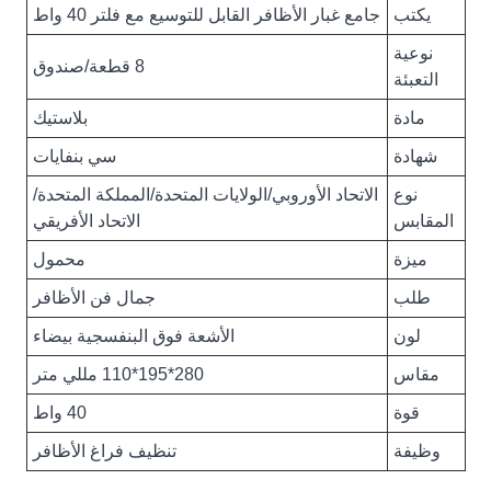
يكتب
جامع غبار الأظافر القابل للتوسيع مع فلتر 40 واط
نوعية
8 قطعة/صندوق
التعبئة
مادة
بلاستيك
شهادة
سي بنفايات
نوع
الاتحاد الأوروبي/الولايات المتحدة/المملكة المتحدة/
المقابس
الاتحاد الأفريقي
ميزة
محمول
طلب
جمال فن الأظافر
لون
الأشعة فوق البنفسجية بيضاء
مقاس
280*195*110 مللي متر
قوة
40 واط
وظيفة
تنظيف فراغ الأظافر