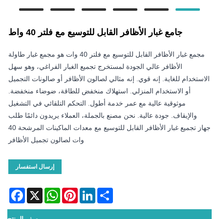
جامع غبار الأظافر القابل للتوسيع مع فلتر 40 واط
مجمع غبار الأظافر القابل للتوسيع مع فلتر 40 وات هو مجمع غبار طاولة
الأظافر عالي الجودة لمستخرج تجميع الغبار الفراغي، وهو سهل
الاستخدام للغاية. إنه قوي. إنه مثالي لصالون الأظافر أو صالونات التجميل
أو الاستخدام المنزلي. استهلاك منخفض للطاقة، ضوضاء منخفضة.
موثوقية عالية مع عمر خدمة أطول. التحكم التلقائي في التشغيل
والإيقاف. جودة عالية. نحن مصنع بالجملة، العملاء يريدون دائمًا طلب
جهاز تجميع غبار الأظافر القابل للتوسيع مع معدات الماكينات المرشحة 40
وات لصالون تجميل الأظافر
إرسال استفسار
acebook
WhatsApp
X
Pinterest
LinkedIn
Share