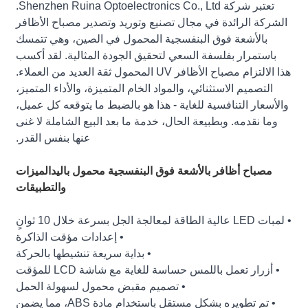
تعتبر شركة Shenzhen Ruina Optoelectronics Co., Ltd.
الشركة الرائدة في مجال تصنيع وتوريد وتصدير مصباح الأظافر
بالأشعة فوق البنفسجية المحمول في الصين، وهي تتمسك
باستمرار بفلسفة السعي لتحقيق الجودة المثالية. لقد أكسب
هذا الالتزام مصباح الأظافر UV المحمول ثقة العديد من العملاء.
التصميم الاستثنائي، والمواد الخام المتميزة، والأداء المتميز،
والأسعار التنافسية للغاية - هذا هو بالضبط ما يتوقعه كل عميل،
وما نقدمه. وبطبيعة الحال، خدمة ما بعد البيع الشاملة لا غنى
عنها بنفس القدر.
مصباح أظافر بالأشعة فوق البنفسجية محمول باليد
الميزات
والتطبيقات
• لمبات LED عالية الطاقة لمعالجة الجل بسرعة خلال 10 ثوانٍ
• إعدادات مؤقت الذاكرة
• بداية سريعة تنشيطها بالحركة
• أزرار تعمل باللمس حساسة للغاية مع شاشة LCD للمؤقت
• تصميم مقبض محمول لسهولة الحمل
• تم تطويره بشكل مستقل باستخدام مادة ABS، مما يضمن