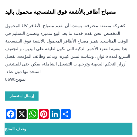
مصباح أظافر بالأشعة فوق البنفسجية محمول باليد
كشركة مصنعة محترفة، يسعدنا أن نقدم مصباح الأظافر UV المحمول
المخصص. نحن نقدم خدمة ما بعد البيع متميزة ونضمن التسليم في
الوقت المناسب. يتميز مصباح الأظافر المحمول بالأشعة فوق البنفسجية
هذا بتقنية الضوء الأحمر الذكية التي تكون لطيفة على اليدين، والتجفيف
السريع لمدة 5 ثوانٍ، وشاشة لمس كبيرة، ويدعم وظائف المؤقت. بفضل
أزرار التحكم البديهية وتوجيهات التشغيل الشاملة، يمكن حتى للمبتدئين
استخدامها دون عناء.
نموذج:86W
إرسال استفسار
acebook
WhatsApp
X
Pinterest
LinkedIn
Share
وصف المنتج