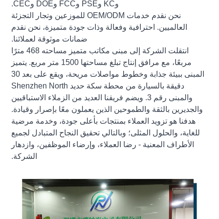
وKC وPSE وFCC وDOE وCEC.
نحن نقدم خدمات OEM/ODM للموزعين وتجار التجزئة
العالميين. احترافية وفعالة وذات جودة متميزة، نحن نقدم
ضمانات موثوقة لعملائنا.
انتقلت الشركة إلى مبنى مكاتب متميز مساحته 468 مترًا
مربعًا، مع مرافق إنتاج تبلغ مساحتها 1500 متر مربع. يتميز
المبنى ببيئة جذابة وخطوط مواصلات مريحة، ويقع على بعد 30
دقيقة بالسيارة من محطة سكة حديد Shenzhen North
والمبنى رقم 3. ويضم فريقنا العديد من الزملاء الاستباقيين
والجديرين بالثقة والطموحين الذين يعملون معًا بإصرار وقيادة.
هدفنا هو تزويد العملاء بمنتجات بأعلى جودة، وخدمة مرضية
للغاية، والحلول المثلى؛ وبالتالي تحقيق النجاح المتبادل لجميع
الأطراف المعنية - رضا العملاء، وإرضاء الموظفين، وازدهار
الشركة.