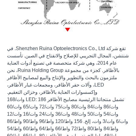
تقع شركة Shenzhen Ruina Optoelectronics Co., Ltd. في
شنتشن، المجال التجريبي للإصلاح والانفتاح في الصين. تأسست
عام 2014، وهي شركة متخصصة في تصنيع أدوات العناية
بالأظافر. كجزء من مجموعة Ruina Holding Group، نحن
ملتزمون بالبحث والتطوير والإنتاج والبيع لمصابيح الأظافر
LED، وآلات حفر الأظافر، ومجمعات غبار الأظافر،
وإكسسوارات العناية بالأظافر، وخزائن التعقيم.
تشمل منتجاتنا الرئيسية مصابيح الأظافر LED: 186 وات/168
وات/86 وات/84 وات/80 وات/75 وات/72 وات/65 وات/60
وات/54 وات/50 وات/48 وات/36 وات/24 وات/16 وات/12
وات/6 وات/3 وات، إلخ. 156 واط/120 واط/96 واط/90 واط/86
واط/84 واط/80 واط/72 واط/66 واط/64 واط/60 واط/54
واط/48 واط إلخ. تدريبات فن الأظافر: 80 واط/65 واط/60