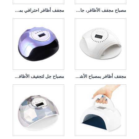
مصباح مجفف الأظافر، جامع الغبار 140 وات، 4 في 1
مجفف أظافر احترافي بمصباح الأشعة فوق البنفسجية بقوة 168 وات
مجفف أظافر بمصباح الأشعة فوق البنفسجية مع شاحن 86 واط
مصباح جل لتجفيف الأظافر من جرين لايف، 120 وات