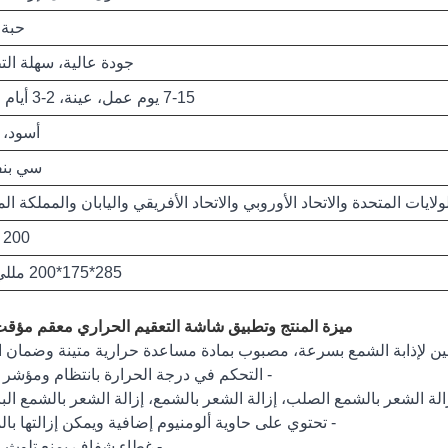
حبة
جودة عالية، سهلة الت
7-15 يوم عمل، عينة، 2-3 أيام عمل.
أسود، 
سي بنف
ولايات المتحدة والاتحاد الأوروبي والاتحاد الأفريقي واليابان والمملكة ال
200 جرام
285*175*200 مللي متر
ميزة المنتج وتطبيق شاشة التعقيم الحراري معقم مؤق
ن لإذابة الشمع بسرعة، مصبوب بمادة مساعدة حرارية متينة وضمان ا
- التحكم في درجة الحرارة بانتظام ومؤشر
الة الشعر بالشمع الصلب، إزالة الشعر بالشمع، إزالة الشعر بالشمع البا
- تحتوي على حاوية ألومنيوم إضافية ويمكن إزالتها با
- غطاء شفاف يمنع تلوث 