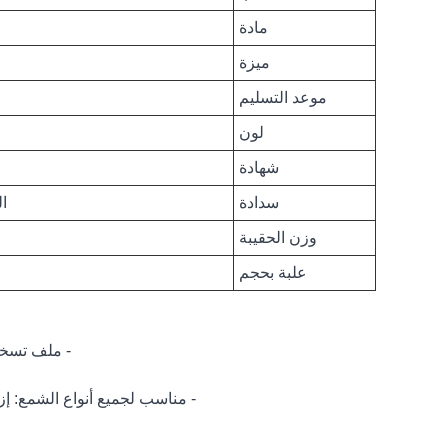
مادة
ميزة
موعد التسليم
لون
شهادة
سدادة
ال
وزن الحقيبة
علبة بحجم
- ملف تسخي
- مناسب لجميع أنواع الشمع: إز