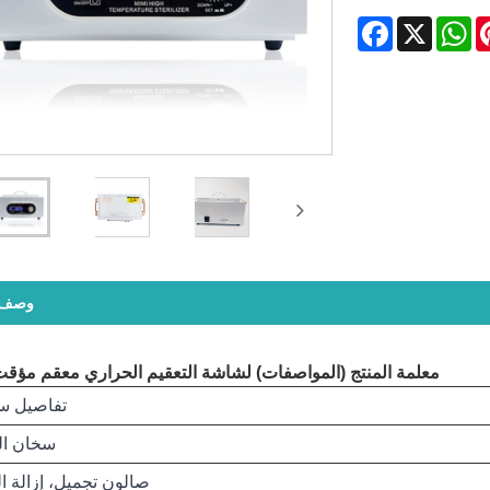
Facebook
WhatsApp
X
Pinte
وصف ا
معلمة المنتج (المواصفات) لشاشة التعقيم الحراري معقم مؤق
تفاصيل س
سخان ا
صالون تجميل، إزالة ا