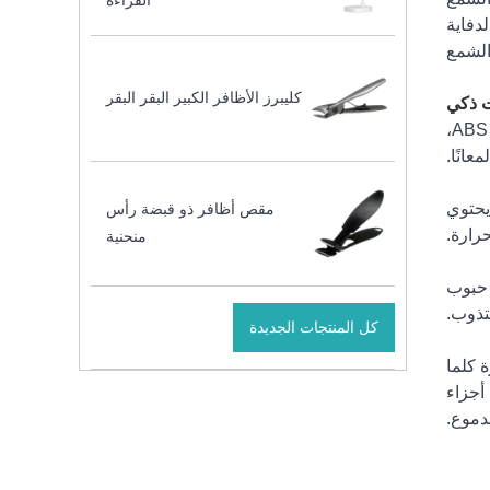
القراءة
دفاية
كليبرز الأظافر الكبير البقر البقر
ت ذكي
يبلغ حجم المنتج 17.9 سم طولاً و13.5 سم ارتفاعًا، مع قدرة كبيرة على إذابة مجموعة واسعة من حبيبات الشمع. غلاف بلاستيكي ABS،
عانًا.
يحتوي
مقص أظافر ذو قبضة رأس
منحنية
 حبوب
كل المنتجات الجديدة
 كلما
أجزاء
دموع.