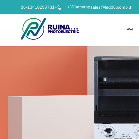

Whatsapp /
+86-13410299781
sales@led88.com

بيت