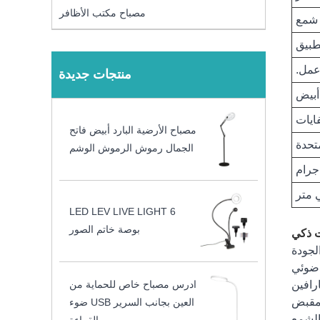
مصباح مكتب الأظافر
 شمع
طبيق
منتجات جديدة
أبيض
ايات
مصباح الأرضية البارد أبيض فاتح
متحدة
الجمال رموش الرموش الوشم
LED LEV LIVE LIGHT 6
بوصة خاتم الصور
ت ذكي
لجودة
 ضوئي
رافين
ادرس مصباح خاص للحماية من
لمقبض
العين بجانب السرير USB ضوء
الشمع