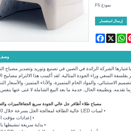
نموذج:F5
إرسال استفسار
Facebook
WhatsApp
X
Pinte
وصف ا
 Shenzhen Ruina Optoelectronics Co., Ltd.، باعتبارها الشركة الرائدة في الصين في تصنيع وتوريد وتصدير مصبا
بفلسفة السعي وراء الجودة المثالية. لقد أكسب هذا الالتزام مصابيح ال
اء. التصميم الاستثنائي، والمواد الخام المتميزة، والأداء المتميز، والأسعار الت
ا نقدمه. وبطبيعة الحال، خدمة ما بعد البيع الشاملة لا غنى عنها بنفس 
مصباح طلاء أظافر جل عالي الجودة سريع الجفاف
الميزات والت
• لمبات LED عالية الطاقة لمعالجة الجل بسرعة خلال 10 ثوانٍ
• إعدادات مؤقت ال
• بداية سريعة تنشيطها با