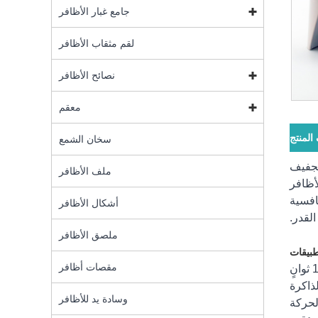
جامع غبار الأظافر
لقم مثقاب الأظافر
نصائح الأظافر
معقم
لمنتج
سخان الشمع
ح التجفيف
ملف الأظافر
أظافر
نافسية
أشكال الأظافر
القدر.
ملصق الأظافر
طبيقات
مقصات أظافر
ذاكرة
وسادة يد للأظافر
لحركة