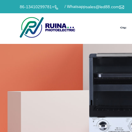

Whatsapp /
+86-13410299781
sales@led88.com

بيت