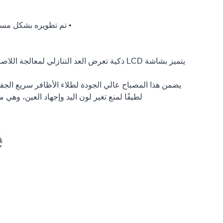
• تم تطويره بشكل مستقل باستخدام مادة ABS، مما 
يتميز بشاشة LCD ذكية تعرض العد التنازلي لمعالجة اللاصق. تضيء الشاشة تلقائيًا أثناء التشغيل وتنطفئ عندما تكون في وضع الخمول.
يضمن هذا المصباح عالي الجودة لطلاء الأظافر سريع الجفا
لطيفًا لمنع تغير لون اليد وإجهاد العين، وه