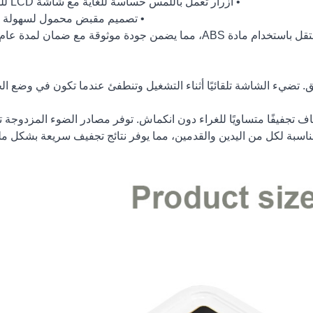
• أزرار تعمل باللمس حساسة للغاية مع شاشة LCD للمؤقت
• تصميم مقبض محمول لسهولة 
يضمن جودة موثوقة مع ضمان لمدة عام واحد.
ف تجفيفًا متساويًا للغراء دون انكماش. توفر مصادر الضوء المزدوجة تس
ي مناسبة لكل من اليدين والقدمين، مما يوفر نتائج تجفيف سريعة بشكل م