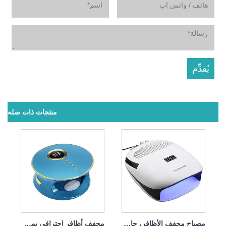
منتجات ذات صله
مصباح مجفف الأظافر، جامع الغبار 140 وات، 4 في 1
مجفف أظافر احترافي بمصباح الأشعة فوق البنفسجية بقوة 168 وات