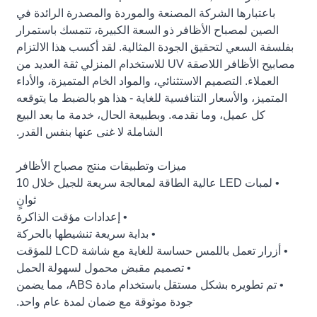
باعتبارها الشركة المصنعة والموردة والمصدرة الرائدة في
الصين لمصباح الأظافر ذو السعة الكبيرة، تتمسك باستمرار
بفلسفة السعي لتحقيق الجودة المثالية. لقد أكسب هذا الالتزام
مصابيح الأظافر اللاصقة UV للاستخدام المنزلي ثقة العديد من
العملاء. التصميم الاستثنائي، والمواد الخام المتميزة، والأداء
المتميز، والأسعار التنافسية للغاية - هذا هو بالضبط ما يتوقعه
كل عميل، وما نقدمه. وبطبيعة الحال، خدمة ما بعد البيع
الشاملة لا غنى عنها بنفس القدر.
ميزات وتطبيقات منتج مصباح الأظافر
• لمبات LED عالية الطاقة لمعالجة سريعة للجيل خلال 10
ثوانٍ
• إعدادات مؤقت الذاكرة
• بداية سريعة تنشيطها بالحركة
• أزرار تعمل باللمس حساسة للغاية مع شاشة LCD للمؤقت
• تصميم مقبض محمول لسهولة الحمل
• تم تطويره بشكل مستقل باستخدام مادة ABS، مما يضمن
جودة موثوقة مع ضمان لمدة عام واحد.