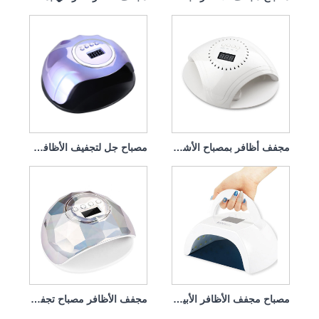
مجفف أظافر بمصباح الأشعة فوق البنفسجية مع شاحن 86 واط
مصباح جل لتجفيف الأظافر من جرين لايف، 120 وات
مصباح مجفف الأظافر الأبيض، علاج سريع 80 وات، محمول
مجفف الأظافر مصباح تجفيف الأظافر لطلاء الأظافر 86 وات