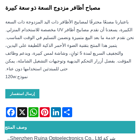
مصباح أظافر مزدوج السعة ذو سعة كبيرة
باعتبارنا مصنعًا محترفًا لمصابيح الأظافر ذات اليد المزدوجة ذات السعة
الكبيرة، يسعدنا أن نقدم مصابيح أظافر UV مخصصة للاستخدام المنزلي.
نحن نقدم خدمة ما بعد البيع متميزة ونضمن التسليم في الوقت المناسب.
يتميز هذا المنتج بتقنية الضوء الأحمر الذكية اللطيفة على اليدين،
والتجفيف السريع لمدة 5 ثوانٍ، وشاشة لمس كبيرة، ويدعم وظائف
المؤقت. بفضل أزرار التحكم البديهية وتوجيهات التشغيل الشاملة، يمكن
حتى للمبتدئين استخدامها دون عناء.
نموذج:120w
إرسال استفسار
acebook
WhatsApp
X
Pinterest
LinkedIn
Share
وصف المنتج
شركة Shenzhen Ruina Optoelectronics Co., Ltd.،