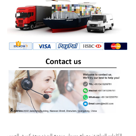
الكلمات الساخنة: مصباح مسمار مزدوج اليد ذو سعة كبيرة، الصين،