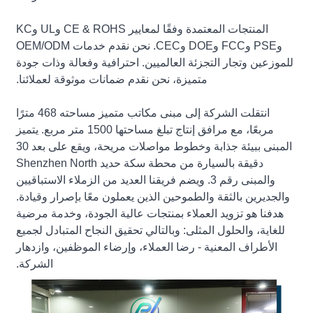
المنتجات المعتمدة وفقًا لمعايير CE & ROHS وUL وKC
وPSE وFCC وDOE وCEC. نحن نقدم خدمات OEM/ODM
للموزعين وتجار التجزئة العالميين. احترافية وفعالة وذات جودة
متميزة، نحن نقدم ضمانات موثوقة لعملائنا.
انتقلت الشركة إلى مبنى مكاتب متميز مساحته 468 مترًا
مربعًا، مع مرافق إنتاج تبلغ مساحتها 1500 متر مربع. يتميز
المبنى ببيئة جذابة وخطوط مواصلات مريحة، ويقع على بعد 30
دقيقة بالسيارة من محطة سكة حديد Shenzhen North
والمبنى رقم 3. ويضم فريقنا العديد من الزملاء الاستباقيين
والجديرين بالثقة والطموحين الذين يعملون معًا بإصرار وقيادة.
هدفنا هو تزويد العملاء بمنتجات عالية الجودة، وخدمة مرضية
للغاية، والحلول المثلى: وبالتالي تحقيق النجاح المتبادل لجميع
الأطراف المعنية - رضا العملاء، وإرضاء الموظفين، وازدهار
الشركة.