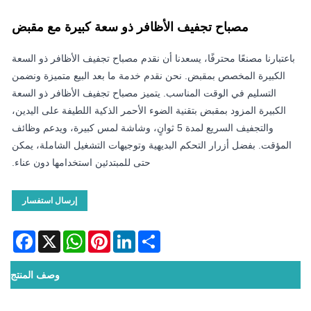
مصباح تجفيف الأظافر ذو سعة كبيرة مع مقبض
باعتبارنا مصنعًا محترفًا، يسعدنا أن نقدم مصباح تجفيف الأظافر ذو السعة
الكبيرة المخصص بمقبض. نحن نقدم خدمة ما بعد البيع متميزة ونضمن
التسليم في الوقت المناسب. يتميز مصباح تجفيف الأظافر ذو السعة
الكبيرة المزود بمقبض بتقنية الضوء الأحمر الذكية اللطيفة على اليدين،
والتجفيف السريع لمدة 5 ثوانٍ، وشاشة لمس كبيرة، ويدعم وظائف
المؤقت. بفضل أزرار التحكم البديهية وتوجيهات التشغيل الشاملة، يمكن
حتى للمبتدئين استخدامها دون عناء.
إرسال استفسار
acebook
WhatsApp
X
Pinterest
LinkedIn
Share
وصف المنتج