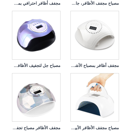
مصباح مجفف الأظافر، جامع الغبار 140 وات، 4 في 1
مجفف أظافر احترافي بمصباح الأشعة فوق البنفسجية بقوة 168 وات
مجفف أظافر بمصباح الأشعة فوق البنفسجية مع شاحن 86 واط
مصباح جل لتجفيف الأظافر من جرين لايف، 120 وات
مصباح مجفف الأظافر الأبيض، علاج سريع 80 وات، محمول
مجفف الأظافر مصباح تجفيف الأظافر لطلاء الأظافر 86 وات