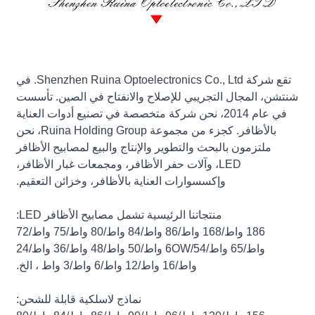
تقع شركة Shenzhen Ruina Optoelectronics Co., Ltd. في
شنتشن، المجال التجريبي للإصلاح والانفتاح في الصين. تأسست
في عام 2014، نحن شركة متخصصة في تصنيع أدوات العناية
بالأظافر. كجزء من مجموعة Ruina Holding Group، نحن
ملتزمون بالبحث والتطوير والإنتاج والبيع لمصابيح الأظافر
LED، وآلات حفر الأظافر، ومجمعات غبار الأظافر،
وإكسسوارات العناية بالأظافر، وخزائن التعقيم.
منتجاتنا الرئيسية تشمل مصابيح الأظافر LED:
186 واط/168 واط/86 واط/84 واط/80 واط/75 واط/72
واط/65 واط/6OW/54 واط/50 واط/48 واط/36 واط/24
واط/16 واط/12 واط/6 واط/3 واط ، الخ.
نماذج لاسلكية قابلة للشحن: