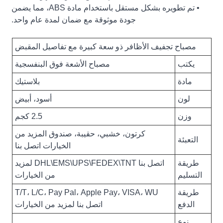
• تم تطويره بشكل مستقل باستخدام مادة ABS، مما يضمن
جودة موثوقة مع ضمان لمدة عام واحد.
مصباح تجفيف الأظافر ذو سعة كبيرة مع تفاصيل المقبض
يكتب
مصباح الأشعة فوق البنفسجية
مادة
بلاستيك
لون
أسود، أبيض
وزن
2.5 كجم
كرتون، خشبي، حقيبة، صندوق المزيد من
التعبئة
الخيارات اتصل بنا
طريقة
اتصل بنا DHL\EMS\UPS\FEDEX\TNT لمزيد
التسليم
من الخيارات
طريقة
T/T، L/C، Pay Pal، Apple Pay، VISA، WU
الدفع
اتصل بنا لمزيد من الخيارات
نوع