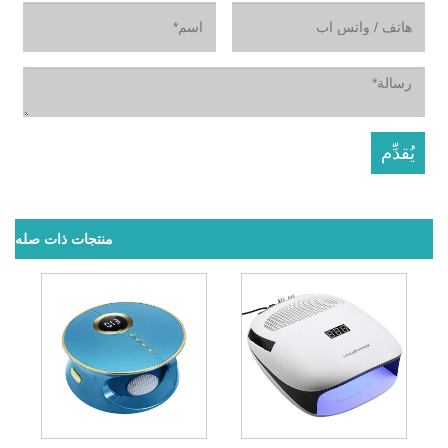
منتجات ذات صله