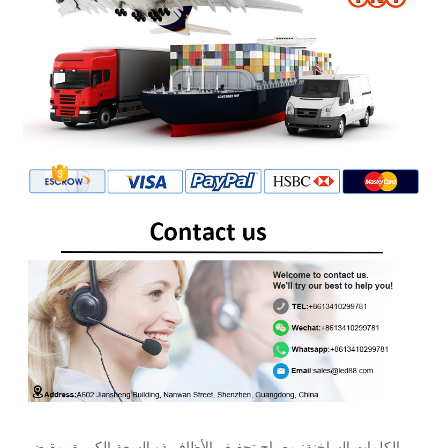
الكلمات الساخنة: مصباح تجفيف الأظافر ذو السعة الكبيرة بمقبض،