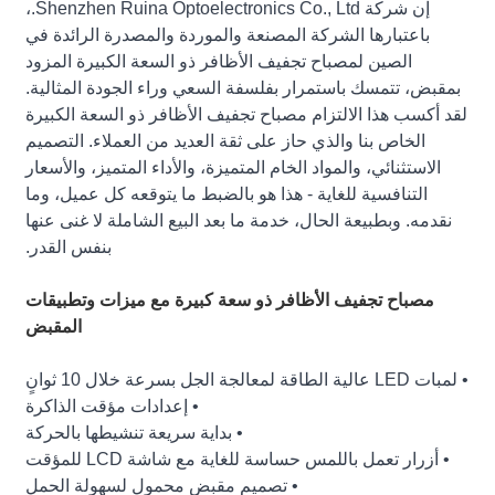
إن شركة Shenzhen Ruina Optoelectronics Co., Ltd.،
باعتبارها الشركة المصنعة والموردة والمصدرة الرائدة في
الصين لمصباح تجفيف الأظافر ذو السعة الكبيرة المزود
بمقبض، تتمسك باستمرار بفلسفة السعي وراء الجودة المثالية.
لقد أكسب هذا الالتزام مصباح تجفيف الأظافر ذو السعة الكبيرة
الخاص بنا والذي حاز على ثقة العديد من العملاء. التصميم
الاستثنائي، والمواد الخام المتميزة، والأداء المتميز، والأسعار
التنافسية للغاية - هذا هو بالضبط ما يتوقعه كل عميل، وما
نقدمه. وبطبيعة الحال، خدمة ما بعد البيع الشاملة لا غنى عنها
بنفس القدر.
مصباح تجفيف الأظافر ذو سعة كبيرة مع ميزات وتطبيقات
المقبض
• لمبات LED عالية الطاقة لمعالجة الجل بسرعة خلال 10 ثوانٍ
• إعدادات مؤقت الذاكرة
• بداية سريعة تنشيطها بالحركة
• أزرار تعمل باللمس حساسة للغاية مع شاشة LCD للمؤقت
• تصميم مقبض محمول لسهولة الحمل