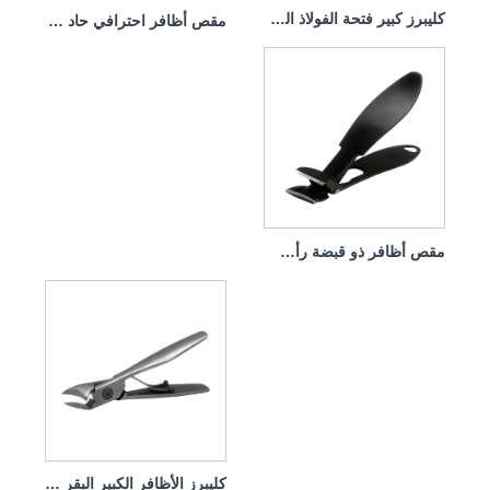
كليبرز كبير فتحة الفولاذ المقاوم للصدأ
مقص أظافر احترافي حاد للنساء والرجال والحيوانات الأليفة
مقص أظافر ذو قبضة رأس منحنية
كليبرز الأظافر الكبير البقر البقر