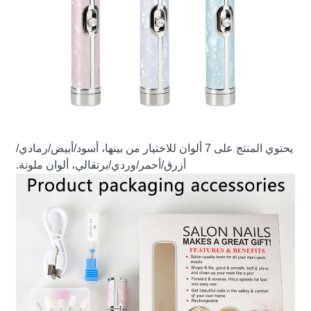
يحتوي المنتج على 7 ألوان للاختيار من بينها، أسود/أبيض/رمادي/
أزرق/أحمر/وردي/برتقالي، ألوان ملونة.