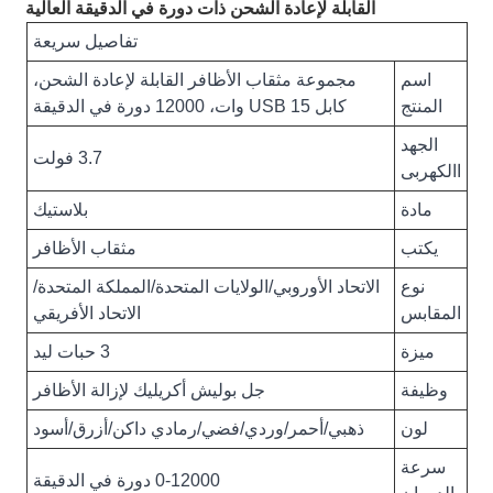
القابلة لإعادة الشحن ذات دورة في الدقيقة العالية
تفاصيل سريعة
اسم
مجموعة مثقاب الأظافر القابلة لإعادة الشحن،
المنتج
كابل USB 15 وات، 12000 دورة في الدقيقة
الجهد
3.7 فولت
االكهربى
مادة
بلاستيك
يكتب
مثقاب الأظافر
نوع
الاتحاد الأوروبي/الولايات المتحدة/المملكة المتحدة/
المقابس
الاتحاد الأفريقي
ميزة
3 حبات ليد
وظيفة
جل بوليش أكريليك لإزالة الأظافر
لون
ذهبي/أحمر/وردي/فضي/رمادي داكن/أزرق/أسود
سرعة
0-12000 دورة في الدقيقة