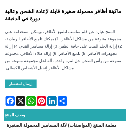
ماكينة أظافر محمولة صغيرة قابلة لإعادة الشحن وعالية
دورة في الدقيقة
المنتج عبارة عن قلم مناسب لتلميع الأظافر، ويمكن استخدامه على
مجموعة متنوعة من مشاكل الأظافر، 1) يمكنك تلميع الأظافر الرمادية،
2) إزالة الجلد الميت على حافة الظفر، 3) إزالة مسامير القدم، 4) إزالة
مجوهرات الأظافر، 5) تلميع الأظافر، 6) إزالة طلاء الأظافر، مجموعة
متنوعة من رأس الطحن حل لمرة واحدة، آلة لحل مجموعة متنوعة من
مشاكل الأظافر إنجيل الأشخاص الكسالى.
إرسال استفسار
acebook
WhatsApp
X
Pinterest
LinkedIn
Share
وصف المنتج
معلمة المنتج (المواصفات) لآلة المسامير المحمولة الصغيرة