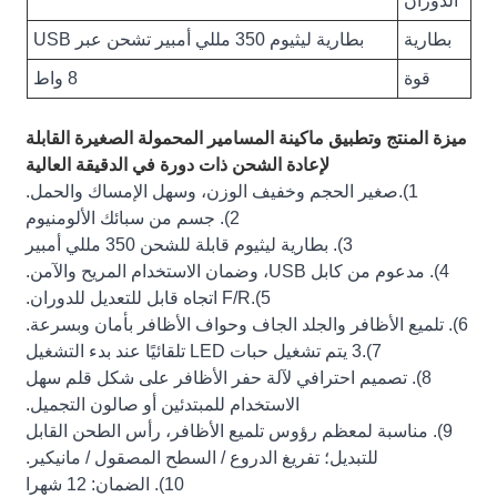
الدوران
بطارية
بطارية ليثيوم 350 مللي أمبير تشحن عبر USB
قوة
8 واط
ميزة المنتج وتطبيق ماكينة المسامير المحمولة الصغيرة القابلة
لإعادة الشحن ذات دورة في الدقيقة العالية
1).صغير الحجم وخفيف الوزن، وسهل الإمساك والحمل.
2). جسم من سبائك الألومنيوم
3). بطارية ليثيوم قابلة للشحن 350 مللي أمبير
4). مدعوم من كابل USB، وضمان الاستخدام المريح والآمن.
5).F/R اتجاه قابل للتعديل للدوران.
6). تلميع الأظافر والجلد الجاف وحواف الأظافر بأمان وبسرعة.
7).3 يتم تشغيل حبات LED تلقائيًا عند بدء التشغيل
8). تصميم احترافي لآلة حفر الأظافر على شكل قلم سهل
الاستخدام للمبتدئين أو صالون التجميل.
9). مناسبة لمعظم رؤوس تلميع الأظافر، رأس الطحن القابل
للتبديل؛ تفريغ الدروع / السطح المصقول / مانيكير.
10). الضمان: 12 شهرا