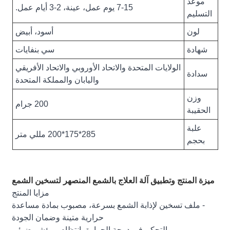
موعد
7-15 يوم عمل، عينة، 2-3 أيام عمل.
التسليم
لون
أسود، أبيض
شهادة
سي بنفايات
الولايات المتحدة والاتحاد الأوروبي والاتحاد الأفريقي
سدادة
واليابان والمملكة المتحدة
وزن
200 جرام
الحقيبة
علبة
285*175*200 مللي متر
بحجم
ميزة المنتج وتطبيق آلة العلاج بالشمع المنصهر لتسخين الشمع
مزايا المنتج
- ملف تسخين لإذابة الشمع بسرعة، مصبوب بمادة مساعدة
حرارية متينة وضمان الجودة
- التحكم في درجة الحرارة بانتظام ومؤشر ضوئي