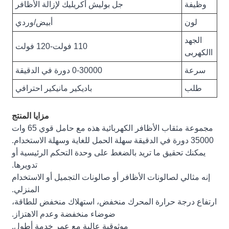
وظيفة
جل بوليش أكريليك لإزالة الأظافر
لون
أبيض/وردي
الجهد
110 فولت-120 فولت
االكهربى
سرعة
0-30000 دورة في الدقيقة
طلب
باديكير مانيكير احترافي
مزايا المنتج
مجموعة مثقاب الأظافر الكهربائية هذه مع حامل قوي 65 وات
35000 دورة في الدقيقة سهلة الحمل للغاية وسهلة الاستخدام.
يمكنك تحقيق ما تريد بالضغط على وحدة التحكم الرئيسية أو
تدويرها.
إنه مثالي لصالونات الأظافر أو صالونات التجميل أو الاستخدام
المنزلي.
ارتفاع درجة حرارة المحرك منخفض، استهلاك منخفض للطاقة،
ضوضاء منخفضة وعدم الاهتزاز.
موثوقية عالية مع عمر خدمة أطول.