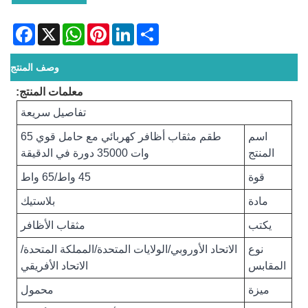
acebook
WhatsApp
X
Pinterest
LinkedIn
Share
وصف المنتج
معلمات المنتج:
تفاصيل سريعة
اسم
طقم مثقاب أظافر كهربائي مع حامل قوي 65
المنتج
وات 35000 دورة في الدقيقة
قوة
45 واط/65 واط
مادة
بلاستيك
يكتب
مثقاب الأظافر
نوع
الاتحاد الأوروبي/الولايات المتحدة/المملكة المتحدة/
المقابس
الاتحاد الأفريقي
ميزة
محمول