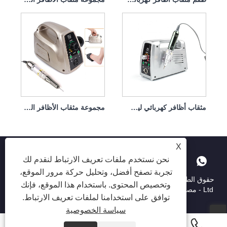
مثقاب أظافر كهربائي ليس من السهل إتلاف قبضة اليد 65 وات 35000 دورة في الدقيقة
مجموعة مثقاب الأظافر الكهربائية المحمولة مع محرك قوي 65 وات 35000 دورة في الدقيقة
X
نحن نستخدم ملفات تعريف الارتباط لنقدم لك
تجربة تصفح أفضل، وتحليل حركة مرور الموقع،
حقوق الطبع والنشر © 2025 Shenzhen Ruina Optoelectronic Co. ،
وتخصيص المحتوى. باستخدام هذا الموقع، فإنك
Ltd - مصباح الأظافر ، حفر الأظافر ، جامع غبار الأظافر - جميع الحقوق
توافق على استخدامنا لملفات تعريف الارتباط.
محفوظة.
سياسة الخصوصية