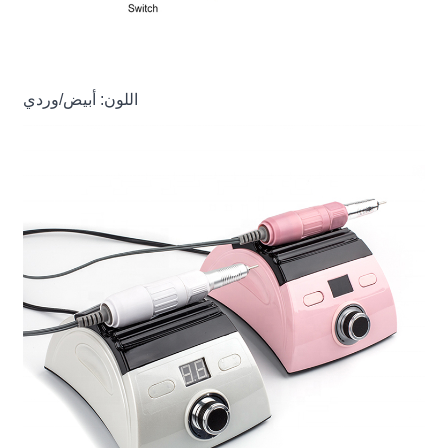
اللون: أبيض/وردي