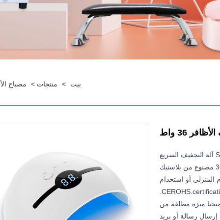
بيت
>
منتجات
>
مصباح الأ
افر 36 واط
SUN X12 plus 18 Pcs Led UV Light Beads Nail Polish Gel آلة التجفيف السريع
36W LED Nail Uv Lamp For Gel Polish Nail Dryer Lamp 36w مصنوع من بلاستيك
م المنزلي أو استخدام
صالون الأظافر. المنتج حاصل على براءة اختراع واجتاز شهادة CEROHS.certification.
منحنا ميزة مطلقة من
 إرسال رسالة أو بريد