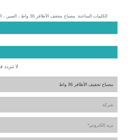
الكلمات الساخنة: مصباح مجفف الأظافر 36 واط ، الصين ، المصنعين ، الموردين ، المصنع ، صنع في الصين ، حسب الطلب ، في المخزون ، الجودة
لا تتردد ف