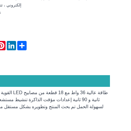
إلكتروني ، تت
نم
rest
LinkedIn
Share