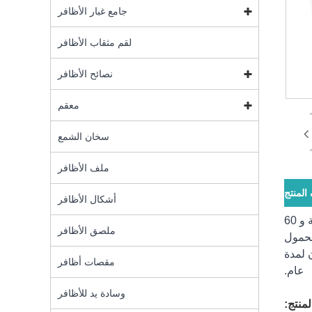
جامع غبار الأظافر
لقم مثقاب الأظافر
نصائح الأظافر
معقم
سخان الشمع
ملف الأظافر
لمنتج
أشكال الأظافر
طاقة عالية 36 واط مع 18 قطعة من مصابيح LED القوية لمصباح مجفف الأظافر 36 واط ، جل علاج سريع في 10 ثوانٍ و 30 ثانية و 60
ملصق الأظافر
للمس الحساس مع 3 إعدادات للوقت LCD مقبض محمول
ة ، ولها ضمان لمدة
مقصات أظافر
عام.
وسادة يد للأظافر
منتج: