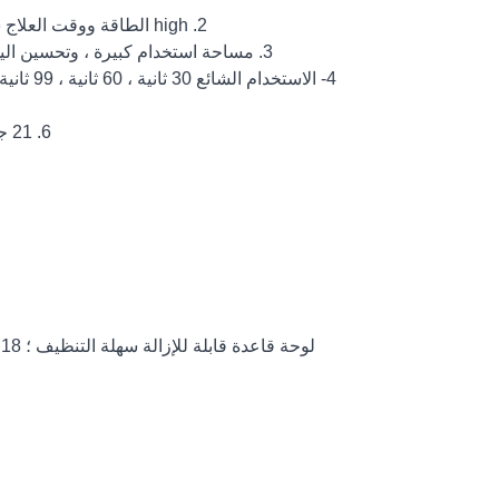
2. high الطاقة ووقت العلاج سريع جدا. 18 جهاز كمبيوتر شخصى أدى ضوء wavelenghth المزدوج المورد.
3. مساحة استخدام كبيرة ، وتحسين اليد المفردة المحمصة ، لأن المساحة الداخلية صغيرة جدًا بحيث لا يمكن وضعها.
4- الاستخدام الشائع 30 ثانية ، 60 ثانية ، 99 ثانية ، وضع 99 ثانية غير مؤلم يحل تمامًا مشكلة ألم اليد أثناء استخدام المستخدم.
6. 21 جهاز كمبيوتر شخصى المصابيح مزدوجة الموارد ، يمكن علاج كل هلام البولندية
لوحة قاعدة قابلة للإزالة سهلة التنظيف ؛ 18 خرزة مصباح موزعة حولها تستقبل الضوء وتجفف طلاء الأظافر بشكل أسرع