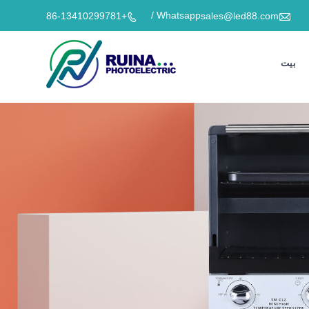

Whatsapp /
+86-13410299781
sales@led88.com

بيت