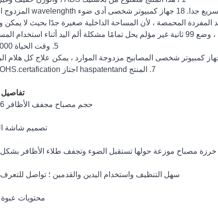
5. وقت الحياة 50000 هـ.
7. المنتج haspatentand اجتاز CEROHS.certafication.
تفاصيل ا
حجم مصباح مجفف الأظافر 36 واط
تصميم شاشة ا
سهل التنظيف واستخدام اليدين والقدمين ؛ تواصل للتعرف تلق
محتويات عبوة ا