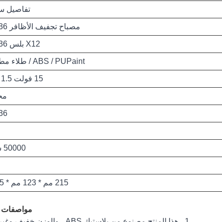
تفاصيل س
مصباح تجفيف الأظافر 36 واط
X12 بلس 36 واط
ABS / PUPaint / طلاء مطاطي
15 فولت 1.5 أمبير
مح
36 وا
50000 ساعة
215 مم * 123 مم * 75 مم
مواصفات ا
1 ، هذا المنتج مصنوع من بلاستيك ABS ، والوزن خفيف وغير هش.