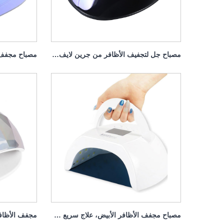
مصباح جل لتجفيف الأظافر من جرين لايف، 120 وات
مصباح مجفف الأظافر الأبيض، علاج سريع 80 وات، محمول