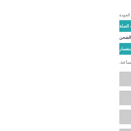
 الصلة
 الشحن
تفسار