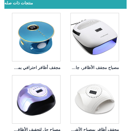
منتجات ذات صله
مصباح مجفف الأظافر، جامع الغبار 140 وات، 4 في 1
مجفف أظافر احترافي بمصباح الأشعة فوق البنفسجية بقوة 168 وات
مجفف أظافر بمصباح الأشعة فوق البنفسجية مع شاحن 86 واط
مصباح جل لتجفيف الأظافر من جرين لايف، 120 وات