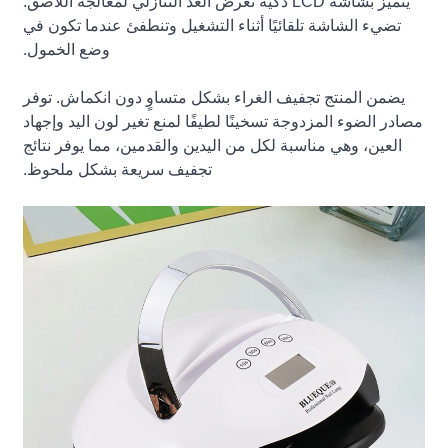
يتميز بشاشة LCD ذكية تعرض العد التنازلي لمعالجة اللاصق.
تضيء الشاشة تلقائيًا أثناء التشغيل وتنطفئ عندما تكون في
وضع الخمول.
يضمن المنتج تجفيف الغراء بشكل متساوٍ دون انكماش. توفر
مصادر الضوء المزدوجة تسخينًا لطيفًا لمنع تغير لون اليد وإجهاد
العين، وهي مناسبة لكل من اليدين والقدمين، مما يوفر نتائج
تجفيف سريعة بشكل ملحوظ.