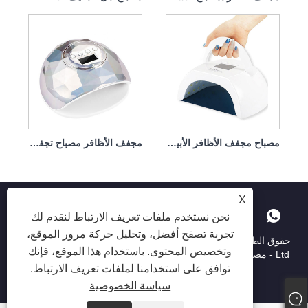
مصباح مجفف الأظافر الأبيض، علاج سريع 80 وات، محمول
مجفف الأظافر مصباح تجفيف الأظافر لطلاء الأظافر 86 وات
X
نحن نستخدم ملفات تعريف الارتباط لنقدم لك
تجربة تصفح أفضل، وتحليل حركة مرور الموقع،
حقوق الطبع والنشر © 2025 Shenzhen Ruina Optoelectronic Co. ،
وتخصيص المحتوى. باستخدام هذا الموقع، فإنك
Ltd - مصباح الأظافر ، حفر الأظافر ، جامع غبار الأظافر - جميع الحقوق
توافق على استخدامنا لملفات تعريف الارتباط.
محفوظة.
سياسة الخصوصية