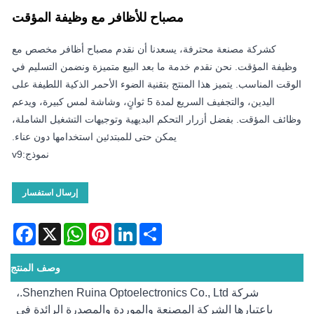
مصباح للأظافر مع وظيفة المؤقت
كشركة مصنعة محترفة، يسعدنا أن نقدم مصباح أظافر مخصص مع
وظيفة المؤقت. نحن نقدم خدمة ما بعد البيع متميزة ونضمن التسليم في
الوقت المناسب. يتميز هذا المنتج بتقنية الضوء الأحمر الذكية اللطيفة على
اليدين، والتجفيف السريع لمدة 5 ثوانٍ، وشاشة لمس كبيرة، ويدعم
وظائف المؤقت. بفضل أزرار التحكم البديهية وتوجيهات التشغيل الشاملة،
يمكن حتى للمبتدئين استخدامها دون عناء.
نموذج:v9
إرسال استفسار
acebook
WhatsApp
X
Pinterest
LinkedIn
Share
وصف المنتج
شركة Shenzhen Ruina Optoelectronics Co., Ltd.،
باعتبارها الشركة المصنعة والموردة والمصدرة الرائدة في