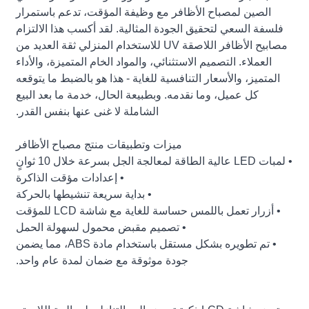
الصين لمصباح الأظافر مع وظيفة المؤقت، تدعم باستمرار
فلسفة السعي لتحقيق الجودة المثالية. لقد أكسب هذا الالتزام
مصابيح الأظافر اللاصقة UV للاستخدام المنزلي ثقة العديد من
العملاء. التصميم الاستثنائي، والمواد الخام المتميزة، والأداء
المتميز، والأسعار التنافسية للغاية - هذا هو بالضبط ما يتوقعه
كل عميل، وما نقدمه. وبطبيعة الحال، خدمة ما بعد البيع
الشاملة لا غنى عنها بنفس القدر.
ميزات وتطبيقات منتج مصباح الأظافر
• لمبات LED عالية الطاقة لمعالجة الجل بسرعة خلال 10 ثوانٍ
• إعدادات مؤقت الذاكرة
• بداية سريعة تنشيطها بالحركة
• أزرار تعمل باللمس حساسة للغاية مع شاشة LCD للمؤقت
• تصميم مقبض محمول لسهولة الحمل
• تم تطويره بشكل مستقل باستخدام مادة ABS، مما يضمن
جودة موثوقة مع ضمان لمدة عام واحد.