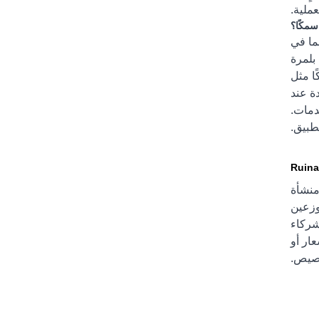
ملية.
 بما في
بلمرة
ًا مثل
ة عند
دمات.
طبيق.
 منشأة
موزعين
OEM وODM الشاملة، يمكن للشركاء
ار أو