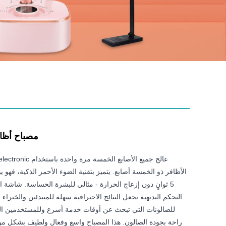
مصباح أظا
الأظافر ذو الخمسة أصابع. يتميز بتقنية الضوء الأحمر الذكية، فهو يوف
5 ثوانٍ دون إزعاج الحرارة - مثالي للبشرة الحساسة. شاشة 
التحكم البديهية تجعل النتائج الاحترافية سهلة للمبتدئين والخبرا
للصالونات التي تبحث عن أوقات خدمة أسرع وللمستخدمين الم
راحة بجودة الصالون. هذا المصباح واسع وفعال ولطيف بشكل م