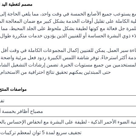
مصمم لتغطية اليد ا
ع يستوعب جميع الأصابع الخمسة في وقت واحد، مما يلغي الحاجة إلى 
طية الكاملة على تقليل أوقات الخدمة بشكل كبير مع ضمان المعالجة ال
 بلمرة جل فعالة مع كونها لطيفة بشكل ملحوظ على الجلد المحيط، مما ي
 ذوي البشرة الحساسة أو للفنيين الذين يؤدون خدمات متكررة طوال ا
لمدة 5 ثوانٍ على تحويل كفاءة سير العمل. يمكن للفنيين إكمال المجموعات الكاملة في وقت أ
 خدمة أكثر استرخاءً. توفر شاشة اللمس الكبيرة ردود فعل مرئية واضحة 
 المستخدمين من جميع مستويات الخبرة. تضمن إرشادات التشغيل الشامل
حتى المبتدئين يمكنهم تحقيق نتائج احترافية من الاستخدام 
مواصفات المنتج
تف
مصباح أظافر بخمسة أ
نية الضوء الأحمر الذكية - لطيفة على البشرة مع انخفاض الإحساس بالح
تجفيف سريع لمدة 5 ثوانٍ لمعظم تركيبات الجل