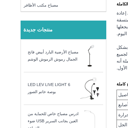
لكاملة
مصباح مكتب الأظافر
إعادة
متسقة
جعلها
منتجات جديدة
ليوم.
قل بشكل
مصباح الأرضية البارد أبيض فاتح
لجميع
الجمال رموش الرموش الوشم
ة أنه
الأول.
 كاملة
LED LEV LIVE LIGHT 6
بوصة خاتم الصور
اصيل
صابع
ادرس مصباح خاص للحماية من
رارة
العين بجانب السرير USB ضوء