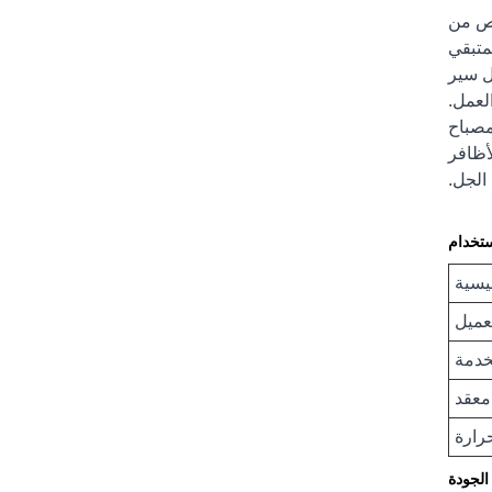
تخلص من
متبقي
ل سير
لعمل.
مصباح
لأظافر
الجل.
ستخدام
ئيسية
عميل
لخدمة
 معقد
حرارة
لجودة