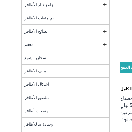
جامع غبار الأظافر
لقم مثقاب الأظافر
نصائح الأظافر
معقم
سخان الشمع
لمنتج
ملف الأظافر
أشكال الأظافر
الكامل
ملصق الأظافر
مصباح
الأظافر ذو الخمسة أصابع من Ruina Optoelectronic تقنية الضوء الأحمر الذكية التي تعالج الأصابع الخمسة في وقت واحد خلال 5 ثوانٍ
مقصات أظافر
ترفين
عالجة.
وسادة يد للأظافر