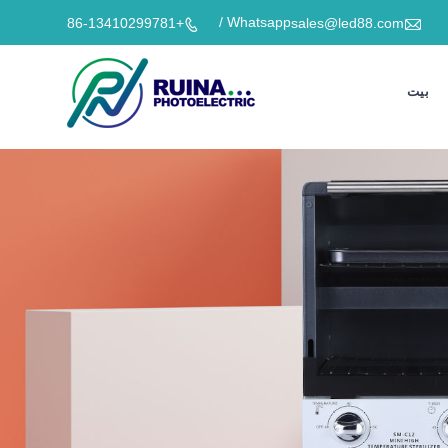

Whatsapp /
+86-13410299781
sales@led88.com

بيت