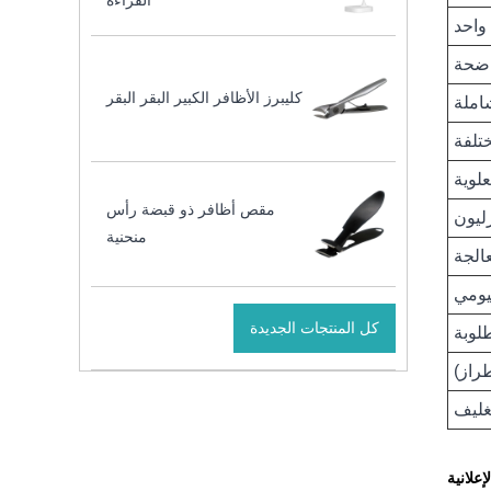
القراءة
واحد
اضحة
كليبرز الأظافر الكبير البقر البقر
املة
تلفة
علوية
مقص أظافر ذو قبضة رأس
ليون
منحنية
عالجة
يومي
كل المنتجات الجديدة
لوبة
علانية