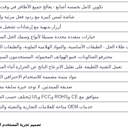
تكوين كامل بخمسة أصابع - يعالج جميع الأظافر في وقت 
شاشة لمس كبيرة مع ردود فعل مرئية و
أزرار بديهية مع إرشادات تشغيل ش
خيارات متعددة محددة مسبقًا لأنواع وسمك الجل المخ
طلاء الجل - الطبقات الأساسية، والمواد الهلامية الملونة، والطبقات ال
محترفو الصالونات، فنيو الهواتف المحمولة، المستخدمون المنز
تعمل التقنية اللطيفة على تقليل الانزعاج الناتج عن الحرارة أثناء الم
مواد متينة مصممة للاستخدام الاحترافي ال
صديقة للمبتدئين. لا توجد خبرة سابقة مط
متوافق مع CE وROHS وFCC وUL (يختلف حسب الطراز)
خدمات OEM متاحة للعلامات التجارية والتعبئة والتغليف
تصميم تجربة المستخدم الإ