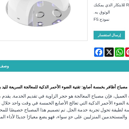
جل إلى تجربة أسرع وأكثر راحة. اختر Ruina Optoelectronic للابتكار الذي يمكنك
الوثوق به.
نموذج:F5
إرسال استفسار
Facebook
WhatsApp
X
Pinte
وصف ا
مصباح أظافر بخمسة أصابع: تقنية الضوء الأحمر الذكية للمعالجة السريعة لليد ب
 العميل، فإن مصباح المعالجة هو حجر الزاوية في تقديم الخدمة. يقدم 
ة لطيفة تحول تجربة خدمة الجل. تم تصميم هذا المصباح خصيصًا للمح
والمستخدمين المنزليين على حدٍ سواء، فهو يضع معيارًا جديدًا لأداء الم