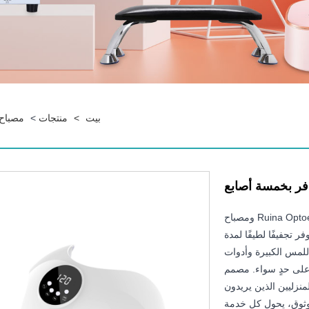
بيت
>
منتجات
>
مصباح 
فر بخمسة أصابع
عالج جميع الأصابع الخمسة مرة واحدة باستخدام Ruina Optoelectronic ومصباح
ر تجفيفًا لطيفًا لمدة
اللمس الكبيرة وأدوات
ء على حدٍ سواء. مصمم
نزليين الذين يريدون
وثوق، يحول كل خدمة