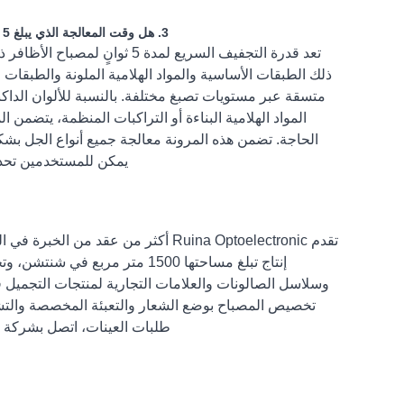
3. هل وقت المعالجة الذي يبلغ 5 ثوانٍ فعال لجميع أنواع طلاء الجل، بما في ذلك الألوان الداكنة والتطبيقات الأكثر سمكًا؟
تعد قدرة التجفيف السريع لمدة 
ذلك الطبقات الأساسية والمواد الهلامية الملونة والطبقات ا
متسقة عبر مستويات تصبغ مختلفة. بالنسبة للألوان الداكنة 
المواد الهلامية البناءة أو التراكبات المنظمة، يتضم
الحاجة. تضمن هذه المرونة معالجة جميع أنواع الجل بش
يمكن للمستخدمين تحدي
تقدم Ruina Optoelectronic أكثر من
إنتاج تبلغ مساحتها 1500 متر م
تخصيص المصباح بوضع الشعار والتعبئة المخصصة والتشطيب
طلبات العينات، اتصل بشركة Ruina Optoelectronic وأخبرها بالكميات المستهدفة وأي متطلبات تخصيص.