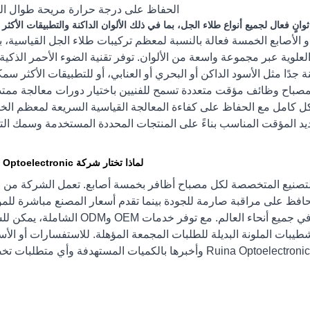
الحفاظ على درجة حرارة مريحة طوال الع
5 ثوانٍ لمصباح الأظافر ذو الأصابع الخمسة فعالة بالنسبة لمعظم تركيبات طلاء الجل القياسية،
لعلوية عبر مجموعة واسعة من الألوان. توفر تقنية الضوء الأحمر الذكية 
جدًا مثل الأسود الداكن أو البحري أو العنابي، أو للتطبيقات الأكثر سمك
ن المصباح وظائف مؤقت متعددة تسمح للفنيين باختيار دورات معالجة ممتد
كل كامل مع الحفاظ على كفاءة المعالجة القياسية السريعة لمعظم الخ
د المؤقت المناسب بناءً على المنتجات المحددة المستخدمة وسمك الت
لماذا تختار شركة Ruina Optoelectronic
 عقد من الخبرة في التصنيع المتخصصة لكل مصباح أظافر بخمسة أصابع. تعمل الشركة من
ربع في شنتشن، وتحافظ على مراقبة صارمة للجودة بينما تقدم أسعار المصنع مباشرة لل
وسلاسل الصالونات والعلامات التجارية لمنتجات التجميل في جميع أنحاء العالم. مع توفر خدمات 
ات الملونة البديلة للطلبات المجمعة المؤهلة. للاستفسارات أو الأسع