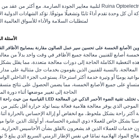
يتم تصنيع كل مصباح أظافر بخمسة أصابع من Ruina Optoelectronic لتلبية معايير الجودة الصارمة. مع أكثر من ع
كل وحدة تقدم أداءً ثابتًا وتشغيلًا موثوقًا. تؤكد الشهادات الدولية ال
لمتطلبات السلامة والأداء للأسواق العالمية ا
الأسئلة ال
خمسة أصابع للفنيين معالجة جميع الأظافر في وقت واحد بدلاً من معال
هذه التغطية الكاملة الحاجة إلى دورات معالجة متعددة، مما يقلل بشكل
عالجة. بالنسبة للفنيين الذين يقومون بخدمات جل متتالية على مدار ا
عيد يوميًا أو وتيرة خدمة أكثر استرخاءً. يستوعب الجزء الداخلي الواسع
تساوٍ على جميع الأصابع الخمسة، مما يضمن الحصول على نتائج متسق
الحاجة إلى تغيير موضعها أثناء دورة الم
موجي الذي يوفر معالجة هلامية فعالة بينما تولد حرارة أقل بكثير من 
ملاء عن تجربة أكثر راحة بشكل ملحوظ، مع انخفاض أو إزالة الإحساس بالحرارة أثنا
سبًا بشكل خاص للعملاء ذوي البشرة الحساسة، أو أولئك الذين عانوا م
دمون خدمات للعملاء الذين قد يشعرون بالقلق بشأن الأحاسيس الحرارية. ل
الطبيعة اللطيفة لهذه التقنية على ف