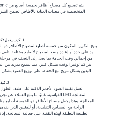
المتخصصة في معدات العناية بالأظافر، تضمن الشركة أن 
1. كيف يعمل تكوين الأصابع الخمسة على تحسين سير عمل الصالون مقارنة بمصابيح الأظافر القياسية؟
يتيح التكوين المكون من خمسة أصابع لمصباح الأظافر ذو ال
يد على حدة أو إعادة وضع المصباح لأصابع مختلفة. تلغي 
من إجمالي وقت الخدمة بما يصل إلى النصف في مرحلة الم
يتراكم توفير الوقت بشكل كبير، مما يسمح بمزيد من الموا
اليدين بشكل مريح مع الحفاظ على توزيع الضوء بشكل م
2. كيف تختلف تقنية الضوء الأحمر الذكي عن المعالجة LED القياسية من حيث راحة العميل؟
تعمل تقنية الضوء الأحمر الذكية على طيف الطول ال
المعالجة LED القياسية. غالبًا ما يبلغ الع
المعالجة. وهذا يجعل مصباح الأظافر ذو الخمسة أصابع منا
الراحة مع المصابيح التقليدية، أو للفنيين الذين يق