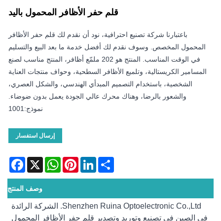
قلم حفر الأظافر المحمول باليد
باعتبارنا شركة تصنيع احترافية، نود أن نقدم لك قلم حفر الأظافر
المحمول المخصص. وسوف نقدم لك أفضل خدمة ما بعد البيع والتسليم
في الوقت المناسب. المنتج هو 202 ملمّع أظافر، المنتج مناسب لصنع
المسامير الكريستالية، وتلميع الأظافر السطحية، وحواف منتجات العناية
الشخصية، باستخدام التصميم المبدأي الهندسي، والشكل العصري،
والشعور بالرضا، وهناك محرك عالي الجودة يعمل بدون ضوضاء.
نموذج:1001
إرسال استفسار
acebook
WhatsApp
X
Pinterest
LinkedIn
Share
وصف المنتج
Shenzhen Ruina Optoelectronic Co.,Ltd. الشركة الرائدة
في الصين في تصنيع وتوريد وتصدير قلم حفر الأظافر المحمول