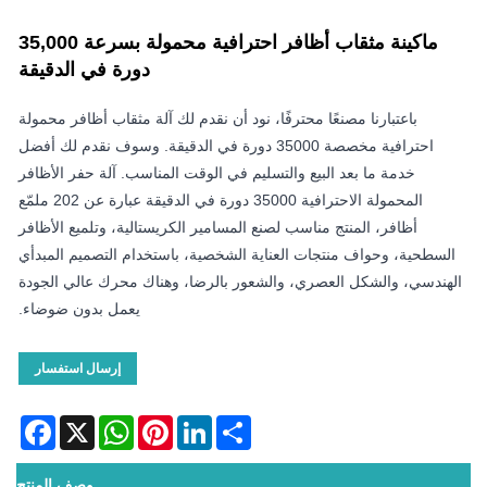
ماكينة مثقاب أظافر احترافية محمولة بسرعة 35,000
دورة في الدقيقة
باعتبارنا مصنعًا محترفًا، نود أن نقدم لك آلة مثقاب أظافر محمولة
احترافية مخصصة 35000 دورة في الدقيقة. وسوف نقدم لك أفضل
خدمة ما بعد البيع والتسليم في الوقت المناسب. آلة حفر الأظافر
المحمولة الاحترافية 35000 دورة في الدقيقة عبارة عن 202 ملمّع
أظافر، المنتج مناسب لصنع المسامير الكريستالية، وتلميع الأظافر
السطحية، وحواف منتجات العناية الشخصية، باستخدام التصميم المبدأي
الهندسي، والشكل العصري، والشعور بالرضا، وهناك محرك عالي الجودة
يعمل بدون ضوضاء.
إرسال استفسار
acebook
WhatsApp
X
Pinterest
LinkedIn
Share
وصف المنتج