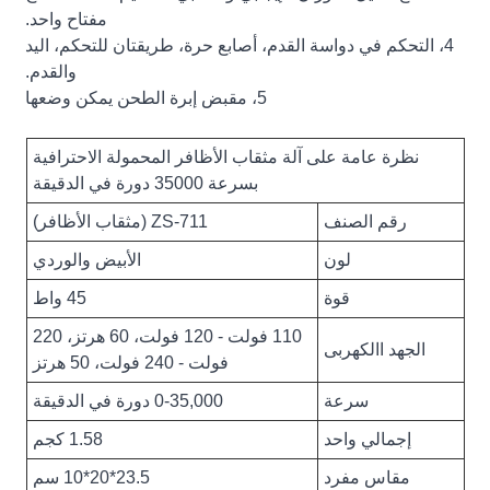
مفتاح واحد.
4، التحكم في دواسة القدم، أصابع حرة، طريقتان للتحكم، اليد
والقدم.
5، مقبض إبرة الطحن يمكن وضعها
نظرة عامة على آلة مثقاب الأظافر المحمولة الاحترافية
بسرعة 35000 دورة في الدقيقة
رقم الصنف
ZS-711 (مثقاب الأظافر)
لون
الأبيض والوردي
قوة
45 واط
110 فولت - 120 فولت، 60 هرتز، 220
الجهد االكهربى
فولت - 240 فولت، 50 هرتز
سرعة
0-35,000 دورة في الدقيقة
إجمالي واحد
1.58 كجم
مقاس مفرد
23.5*20*10 سم