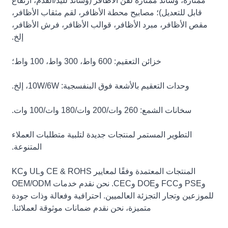
ممتازة، وسائد ممتازة لفن الأظافر (وسائد لليد/القدم، ارتفاع
قابل للتعديل)؛ مصابيح محطة الأظافر، لقم مثقاب الأظافر،
مقص الأظافر، مبرد الأظافر، قوالب الأظافر، فرش الأظافر،
إلخ.
خزائن التعقيم: 600 واط، 300 واط، 100 واط؛
وحدات التعقيم بالأشعة فوق البنفسجية: 10W/6W، إلخ.
سخانات الشمع: 260 وات/200 وات/180 وات/100 وات.
التطوير المستمر لمنتجات جديدة لتلبية متطلبات العملاء
المتنوعة.
المنتجات المعتمدة وفقًا لمعايير CE & ROHS وUL وKC
وPSE وFCC وDOE وCEC. نحن نقدم خدمات OEM/ODM
للموزعين وتجار التجزئة العالميين. احترافية وفعالة وذات جودة
متميزة، نحن نقدم ضمانات موثوقة لعملائنا.