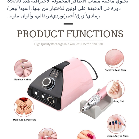
تحتوي ماكينة مثقاب الأظافر المحمولة الاحترافية هذه 35000
دورة في الدقيقة على لونين للاختيار من بينها، أسود/أبيض/
رمادي/أزرق/أحمر/وردي/برتقالي، وألوان ملونة.