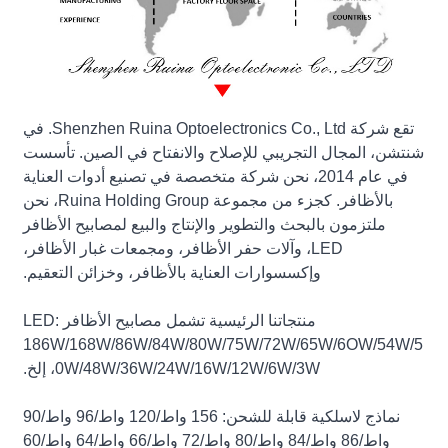
تقع شركة Shenzhen Ruina Optoelectronics Co., Ltd. في
شنتشن، المجال التجريبي للإصلاح والانفتاح في الصين. تأسست
في عام 2014، نحن شركة متخصصة في تصنيع أدوات العناية
بالأظافر. كجزء من مجموعة Ruina Holding Group، نحن
ملتزمون بالبحث والتطوير والإنتاج والبيع لمصابيح الأظافر
LED، وآلات حفر الأظافر، ومجمعات غبار الأظافر،
وإكسسوارات العناية بالأظافر، وخزائن التعقيم.
منتجاتنا الرئيسية تشمل مصابيح الأظافر LED:
186W/168W/86W/84W/80W/75W/72W/65W/6OW/54W/5
0W/48W/36W/24W/16W/12W/6W/3W، إلخ.
نماذج لاسلكية قابلة للشحن: 156 واط/120 واط/96 واط/90
واط/86 واط/84 واط/80 واط/72 واط/66 واط/64 واط/60