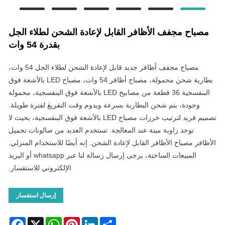
مصباح مجفف الأظافر القابل لإعادة الشحن لطلاء الجل
بقدرة 54 وات
مصباح مجفف أظافر جديد قابل لإعادة الشحن لطلاء الجل 54 وات،
بطارية شحن محمولة، مصباح أظافر 54 وات، مصباح LED بالأشعة فوق
البنفسجية 36 قطعة من مصابيح LED بالأشعة فوق البنفسجية، محمولة
وجودة، يتم شحن البطارية بسرعة ويدوم وقت التفريغ لفترة طويلة.
تصميم فريد لترتيب خرزات مصباح LED بالأشعة فوق البنفسجية، بحيث لا
توجد زاوية ميتة عند المعالجة. تستخدم العديد من صالونات تجميل
الأظافر مصباح الأظافر القابل لإعادة الشحن. إنه أيضًا للاستخدام المنزلي.
المبيعات الساخنة، يرجى إرسال رسالة لنا عبر whatsapp أو البريد
الإلكتروني للاستفسار.
إرسال استفسار
acebook
WhatsApp
X
Pinterest
LinkedIn
Share