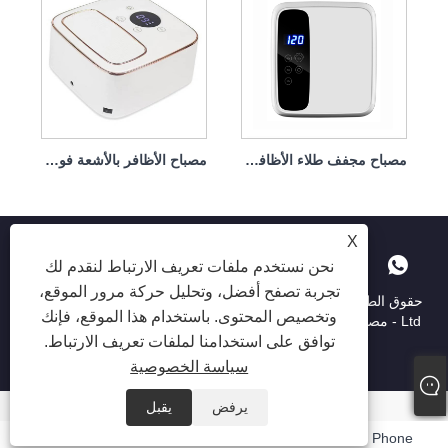
مصباح مجفف طلاء الأظافر القابل لإعادة الشحن بقوة 72 وات
مصباح الأظافر بالأشعة فوق البنفسجية القابل لإعادة الشحن بقدرة 72 وات
X
نحن نستخدم ملفات تعريف الارتباط لنقدم لك
تجربة تصفح أفضل، وتحليل حركة مرور الموقع،
حقوق الطبع والنشر © 2025 Shenzhen Ruina Optoelectronic Co. ،
وتخصيص المحتوى. باستخدام هذا الموقع، فإنك
Ltd - مصباح الأظافر ، حفر الأظافر ، جامع غبار الأظافر - جميع الحقوق
توافق على استخدامنا لملفات تعريف الارتباط.
محفوظة.
سياسة الخصوصية
يرفض
يقبل
Email
Whatsapp
Inquiry
Phone