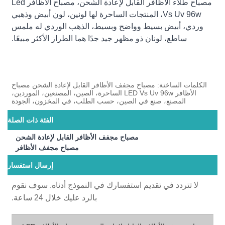
مصباح طلاء الأظافر القابل لإعادة الشحن، مصباح الأظافر Led
Vs Uv 96w، المنتجات الساحرة لها لونين، لون أبيض وذهبي
وردي، أبيض بسيط وواضح وبسيط، الذهب الوردي له ملمس
ساطع، لونان ذو مظهر جيد جدًا هما الطراز الأكثر مبيعًا.
الكلمات الساخنة: مصباح مجفف الأظافر القابل لإعادة الشحن مصباح
الأظافر LED Vs Uv 96w الساحرة، الصين، المصنعين، الموردين،
المصنع، صنع في الصين، حسب الطلب، في المخزون، الجودة
الفئة ذات الصلة
مصباح مجفف الأظافر القابل لإعادة الشحن
مصباح مجفف الأظافر
إرسال استفسار
لا تتردد في تقديم استفسارك في النموذج أدناه. سوف نقوم
بالرد عليك خلال 24 ساعة.