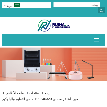
العربية


تبديل رؤية القائمة الرئيسية
بيت
>
منتجات
>
ملف الأظافر
>
مبرد أظافر معدني 100240320 حصى للتقليم والباديكير