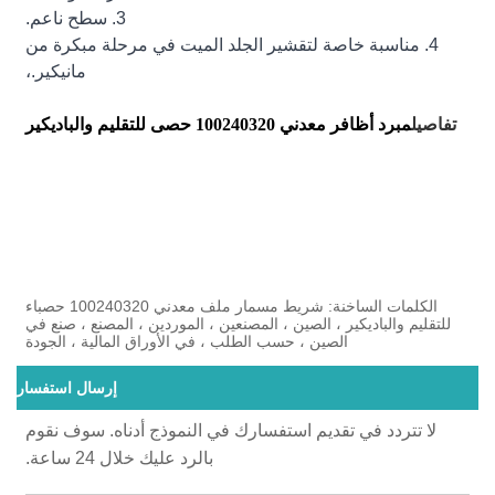
3. سطح ناعم.
4. مناسبة خاصة لتقشير الجلد الميت في مرحلة مبكرة من
مانيكير.،
تفاصيل
مبرد أظافر معدني 100240320 حصى للتقليم والباديكير
الكلمات الساخنة: شريط مسمار ملف معدني 100240320 حصباء
للتقليم والباديكير ، الصين ، المصنعين ، الموردين ، المصنع ، صنع في
الصين ، حسب الطلب ، في الأوراق المالية ، الجودة
إرسال استفسار
لا تتردد في تقديم استفسارك في النموذج أدناه. سوف نقوم
بالرد عليك خلال 24 ساعة.