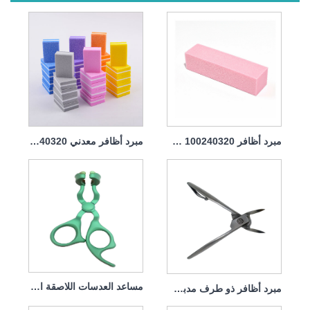
مبرد أظافر 100240320 حصى للتقليم والباديكير
مبرد أظافر معدني 100240320 حبيبات مربعة لكلاب مانيكير وباديكير
مساعد العدسات اللاصقة الملونة
مبرد أظافر ذو طرف مدبب عالي الجودة