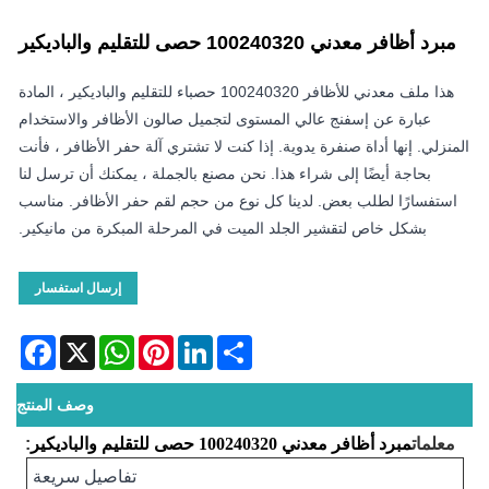
مبرد أظافر معدني 100240320 حصى للتقليم والباديكير
هذا ملف معدني للأظافر 100240320 حصباء للتقليم والباديكير ، المادة
عبارة عن إسفنج عالي المستوى لتجميل صالون الأظافر والاستخدام
المنزلي. إنها أداة صنفرة يدوية. إذا كنت لا تشتري آلة حفر الأظافر ، فأنت
بحاجة أيضًا إلى شراء هذا. نحن مصنع بالجملة ، يمكنك أن ترسل لنا
استفسارًا لطلب بعض. لدينا كل نوع من حجم لقم حفر الأظافر. مناسب
بشكل خاص لتقشير الجلد الميت في المرحلة المبكرة من مانيكير.
إرسال استفسار
acebook
WhatsApp
X
Pinterest
LinkedIn
Share
وصف المنتج
معلمات
مبرد أظافر معدني 100240320 حصى للتقليم والباديكير
:
تفاصيل سريعة