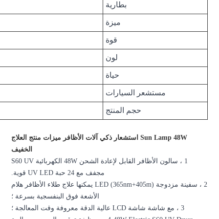
15600mAh
محمول
48 واط
أبيض
50000 ساعة
نعم
186mm*168mm*74mm
عار ذكي آلات الأظافر ميزات منتج العلاج
الخفيف
1 ، سالون الأظافر القابل لإعادة الشحن 48W الكهربائية S60 UV
 مع 24 حبة UV LED قوية.
2 ، سفينة مزدوجة LED (365nm+405m) يمكنها علاج طلاء الأظافر هلام
الأشعة فوق البنفسجية بسرعة ؛