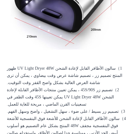
سالون الأظافر القابل لإعادة الشحن UV Light Dryer 48W ظهور
ض وقت بيضاوي ، يمكن أن ترى
شكل واضح القفز وقت التوقيت.
 ، يمكن تعيين منتجات الأظافر القابلة لإعادة
الشحن UV Light Dryer 48W يمكن تعيينها 45S وقت الظفر في
 الماضي ، مريحة للغاية للعمل.
 التشغيل ، واضح وسهل الفهم.
ن للأشعة فوق البنفسجية للأشعة
فسجية مجفف 48W المنتج بشكل عام التصميم هو أسلوب
لصالون الأظافر واستخدام صالون