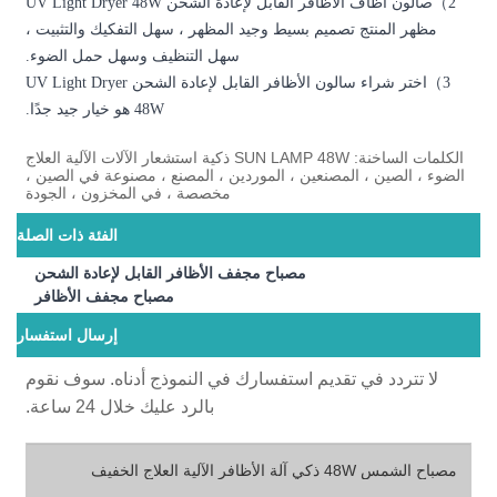
صالون أظاف الأظافر القابل لإعادة الشحن UV Light Dryer 48W
مظهر ، سهل التفكيك والتثبيت ،
ل التنظيف وسهل حمل الضوء.
اختر شراء سالون الأظافر القابل لإعادة الشحن UV Light Dryer
48W هو خيار جيد جدًا.
كلمات الساخنة: SUN LAMP 48W ذكية استشعار الآلات الآلية العلاج
 ، المصنع ، مصنوعة في الصين ،
خصصة ، في المخزون ، الجودة
الفئة ذات الصلة
الأظافر القابل لإعادة الشحن
مصباح مجفف الأظافر
إرسال استفسار
في النموذج أدناه. سوف نقوم
بالرد عليك خلال 24 ساعة.