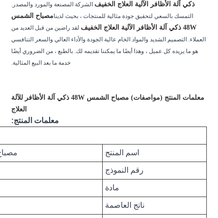
يف
الشركة المصنعة والمورد والمصدر.
مصباح الشمس
تجات ، بحيث لدينا
لقد راضين من قبل العديد من
لجودة والأداء العالي والسعر التنافسي
 تقديمه لك. بالطبع ، من الضروري أيضًا
خدمة ما بعد البيع المثالية.
معلمات المنتج (مواصفات) مصباح الشمس 48W ذكي آلة الأظافر للآلة
العلاج
معلمات المنتج:
تفاصيل سريعة
مصباح الظفر UV LED القابل لإعادة الشحن
48W إعادة شحن اللاسلكي
ABS/PU الطلاء/الطلاء المطاطي
15v 1.5A