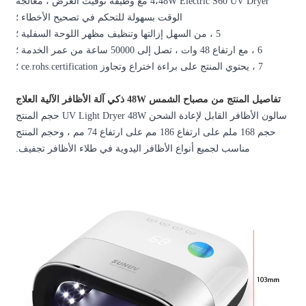
4،48W Electric S60 UV  مع وظيفة توقيت العرض ، معالجة
لة للتحكم في تصحيح الأخطاء ؛
سالون الأظافر القابل لإعادة الشحن UV Light Dryer 48W حجم المنتج
حجم 168 ملم على ارتفاع 186 مم على ارتفاع 74 مم ، وحجم المنتج
ليدوية في طلاء الأظافر تجفيف.