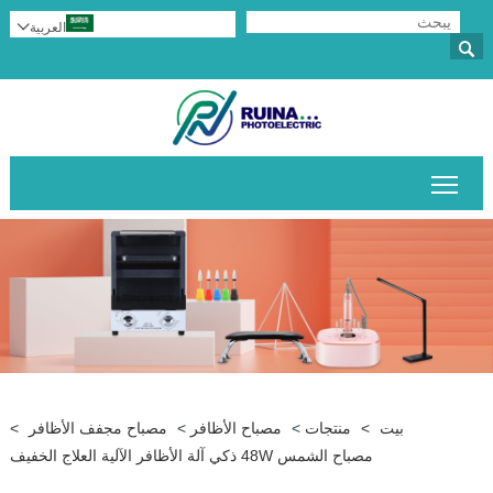
العربية

أظافر
>
مصباح مجفف الأظافر
>