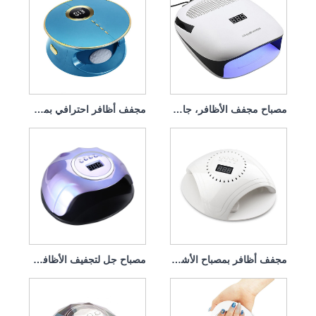
مجفف أظافر احترافي بمصباح الأشعة فوق البنفسجية بقوة 168 وات
مصباح جل لتجفيف الأظافر من جرين لايف، 120 وات