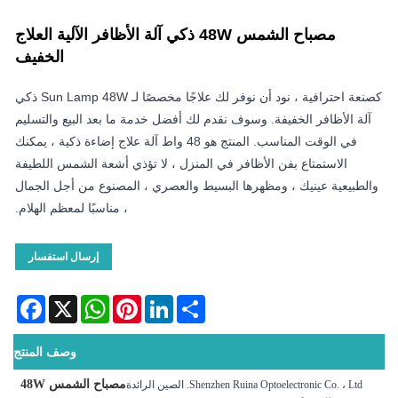
ح الشمس 48W ذكي آلة الأظافر الآلية العلاج
الخفيف
كصنعة احترافية ، نود أن نوفر لك علاجًا مخصصًا لـ Sun Lamp 48W ذكي
فضل خدمة ما بعد البيع والتسليم
 الوقت المناسب. المنتج هو 48 واط آلة علاج إضاءة ذكية ، يمكنك
ل ، لا تؤذي أشعة الشمس اللطيفة
لعصري ، المصنوع من أجل الجمال
، مناسبًا لمعظم الهلام.
إرسال استفسار
Facebook
WhatsApp
X
Pinterest
LinkedIn
S
وصف المنتج
مصباح الشمس 48W