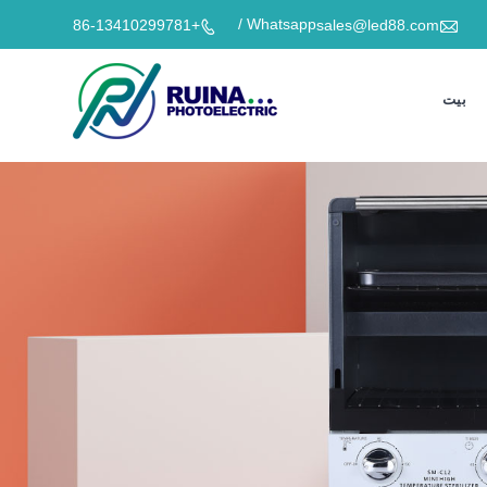

Whatsapp /
+86-13410299781
sales@led88.com

بيت