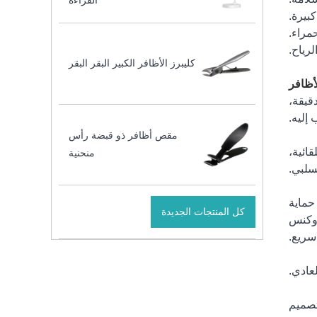
القراءة
كليبرز الأظافر الكبير البقر البقر
أظافر
 تنظيم سرعة الرياح 3900 دورة في الدقيقة،
إليه.
مقص أظافر ذو قبضة رأس
تلقائية،
منحنية
سلبي.
 حماية
كل المنتجات الجديدة
 وكنس
سريع.
عادي.
تصميم