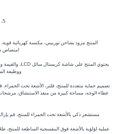
5، مع شاشة الكريستال السائل LCD، وقفة، تحذير، الطاقة، عرض طاقة الرياح.
امتصاص سري
يحتوي المنتج على
ووظيفة المط
تصميم حماية متعددة للمنتج، فلتر، الأشعة تحت الحمراء، قنا
غطاء الوجه، مساحة كبيرة من منفذ الاستنشاق، مرشحات 
مستشعر ذكي بالأشعة تحت الحمراء للمنتج، قم بإزالة م
عملية لؤلؤية بالأشعة فوق البنفسجية الساطعة للمنتج، ط