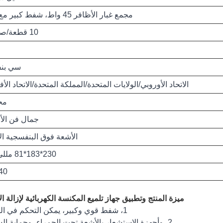
مجمع غبار الأظافر 45 واط، شفط كبير مع فلتر
10 قطعة/صندوق
سي بنف
الاتحاد الأوروبي/الولايات المتحدة/المملكة المتحدة/الاتحاد الأ
مح
جمال فن الأ
الأشعة فوق البنفسجية ال
230*183*81 مللي متر
40 وا
ميزة المنتج وتطبيق جهاز تلميع المكنسة الكهربائية لإزالة ا
1، شفط قوي وكبير، يمكن التحكم في الشفط.
2، وأجهزة الاستشعار بالأشعة تحت الحمراء، وحماية السلامة.