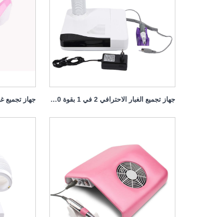
جهاز تجميع الغبار الاحترافي 2 في 1 بقوة 30000 دورة في الدقيقة و60 وات