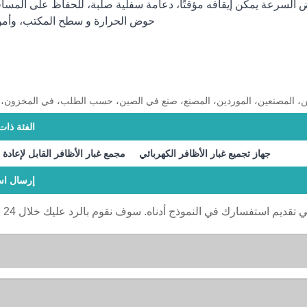
لسرعة يمكن إيقافه مؤقتًا، دعامة سفلية صلبة، للحفاظ على المساف
حوض الحرارة و سطح المكتب، وأمن
صين، المصنعين، الموردين، المصنع، صنع في الصين، حسب الطلب، في المخزون، 
الفئة ذات
جهاز تجميع غبار الأظافر الكهربائي
مجمع غبار الأظافر القابل لإعادة
إرسال اس
ي تقديم استفسارك في النموذج أدناه. سوف نقوم بالرد عليك خلال 24 ساعة.