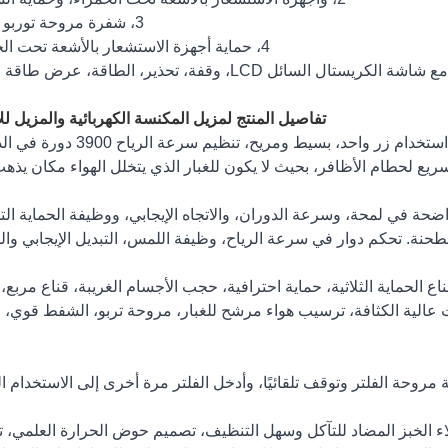
3، شفرة مروحة توربو كبيرة.
4، حماية أجهزة الاستشعار بالأشعة تحت الحمراء.
تفاصيل المنتج لمزيل المكنسة الكهربائية والمزيل لل
المنتج مزود بشاحن توربيني، مكنسة كهربائية قوية، استخدام زر واحد، بسيط ومريح،
ع لحطام الأظافر، بحيث لا يكون للغبار الذي يتخلل الهواء مكان يذهب 
 شاشة كريستال سائل LCD، والقيمة واضحة في لمحة، وسرعة الدوران، والاتجاه الإيجابي، ووظيفة الحماية ال
حنة. تحكم دوار في سرعة الرياح، وظيفة اللمس، التبديل الإيجابي وال
ع الحماية الثلاثية، حماية احترافية، حجب الأجسام الغريبة، قناع مربع،
عالية الكثافة، ترسيب هواء مرشح للغبار، مروحة تربو، الشفط قوي،
روحة الفلتر وتوقف تلقائيًا، وأدخل الفلتر مرة أخرى إلى الاستخدام ال
لاء الخبز المضاد للتآكل وسهل التنظيف، تصميم حوض الحرارة العلمي، 