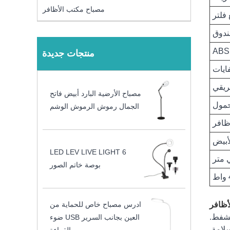
مصباح مكتب الأظافر
ABS
منتجات جديدة
ايات
فريقي
مصباح الأرضية البارد أبيض فاتح
مول
الجمال رموش الرموش الوشم
ظافر
أبيض
LED LEV LIVE LIGHT 6
بوصة خاتم الصور
ط
لأظافر
ادرس مصباح خاص للحماية من
العين بجانب السرير USB ضوء