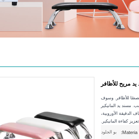
يد مريح للأظافر
خصصًا للأظافر. وسوف
. مسند يد المانيكير
ف الدقيقة الأوروبية،
عزيز كفاءة المانيكير.
بو الجلود
Materia: