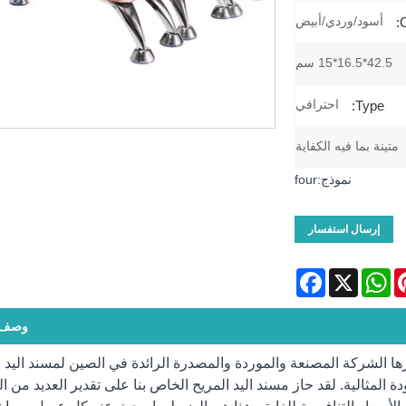
أسود/وردي/أبيض
C
42.5*16.5*15 سم
احترافي
Type:
متينة بما فيه الكفاية
نموذج:four
إرسال استفسار
Facebook
WhatsApp
X
Pinte
وصف ا
رها الشركة المصنعة والموردة والمصدرة الرائدة في الصين لمسند اليد ا
المثالية. لقد حاز مسند اليد المريح الخاص بنا على تقدير العديد من ال