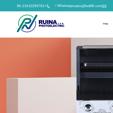

Whatsapp /
+86-13410299781
sales@led88.com

بيت