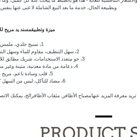
، والأسعار التنافسية للغاية - هذا هو بالضبط ما يبحث عنه كل عميل، وما 
وبطبيعة الحال، خدمة ما بعد البيع الشاملة لا غنى عنها بنفس 
ميزة وتطبيق
مسند يد مريح لل
1، نسيج جلدي، ملمس مريح.
2، سهل التنظيف، مقاوم للماء وسهل التنظيف.
3، جو متعدد الاستخدامات، شريك مطابق للأظافر.
4، دعامة من مادة معدنية، متينة وغير مشوهة.
5، قلب وسادة ناعم، مريح ومرن.
6، مضاد للتآكل، ليس من السهل كسره.
ريد معرفة المزيد عنها
مصباح الأظافر
,
مثقاب الأظافر
الخ، يمكنك الاتصا