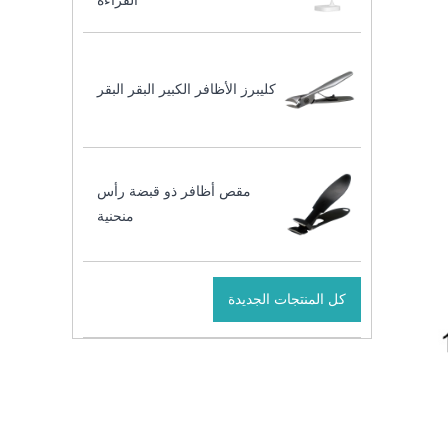
القراءة
كليبرز الأظافر الكبير البقر البقر
مقص أظافر ذو قبضة رأس
منحنية
كل المنتجات الجديدة