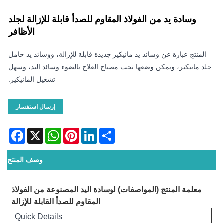
وسادة يد من الفولاذ المقاوم للصدأ قابلة للإزالة لجلد
الأظافر
المنتج عبارة عن وسائد يد مانيكير جديدة قابلة للإزالة، ووسائد يد حامل
جلد مانيكير، ويمكن وضعها تحت مصباح العلاج بالضوء وسائد اليد، وسهل
تشغيل المانيكير.
إرسال استفسار
acebook
WhatsApp
X
Pinterest
LinkedIn
Share
وصف المنتج
معلمة المنتج (المواصفات) لوسادة اليد المصنوعة من الفولاذ
المقاوم للصدأ القابلة للإزالة
Quick Details