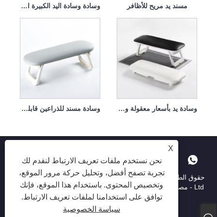
مسند يد مريح للأظافر
وسادة وسادة اليد الكبيرة المنبثقة قابلة للإزالة وقابلة للغسل
وسادة يد بأسعار معقولة وعالية الجودة
وسادة مسند للذراعين قابلة للغسل في الغسالة وسهلة التنظيف
X
نحن نستخدم ملفات تعريف الارتباط لنقدم لك
تجربة تصفح أفضل، وتحليل حركة مرور الموقع،
حقوق الطبع والنشر © 2025 Shenzhen Ruina Optoelectronic Co. ،
وتخصيص المحتوى. باستخدام هذا الموقع، فإنك
Ltd - مصباح الأظافر ، حفر الأظافر ، جامع غبار الأظافر - جميع الحقوق
توافق على استخدامنا لملفات تعريف الارتباط.
محفوظة.
سياسة الخصوصية