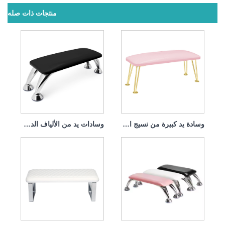
منتجات ذات صله
وسادة يد كبيرة من نسيج الألياف الدقيقة لتزيين الأظافر
وسادات يد من الألياف الدقيقة قابلة للإزالة والغسل