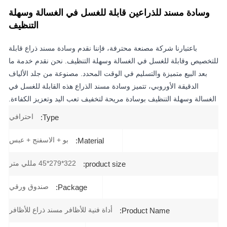
وسادة مسند للذراعين قابلة للغسل في الغسالة وسهلة
التنظيف
باعتبارنا شركة مصنعة محترفة، فإننا نقدم وسادة مسند ذراع قابلة
للتخصيص وقابلة للغسل في الغسالة وسهلة التنظيف. نحن نقدم خدمة ما
بعد البيع متميزة والتسليم في الوقت المحدد. مصنوعة من جلد الألياف
الدقيقة الأوروبي، تتميز وسادة مسند الذراع هذه القابلة للغسل في
الغسالة وسهلة التنظيف بوسادة مريحة لتخفيف تعب اليد وتعزيز الكفاءة.
احترافي
Type:
بو + الاسفنج + عبس
Material:
322*279*45 مللي متر
product size:
صندوق ورقي
Package:
أداة فنية للأظافر مسند ذراع للأظافر
Product Name: