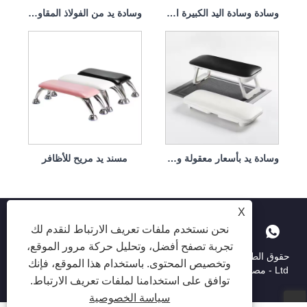
وسادة وسادة اليد الكبيرة المنبثقة قابلة للإزالة وقابلة للغسل
وسادة يد من الفولاذ المقاوم للصدأ قابلة للإزالة لجلد الأظافر
وسادة يد بأسعار معقولة وعالية الجودة
مسند يد مريح للأظافر
X
نحن نستخدم ملفات تعريف الارتباط لنقدم لك
تجربة تصفح أفضل، وتحليل حركة مرور الموقع،
حقوق الطبع والنشر © 2025 Shenzhen Ruina Optoelectronic Co. ،
وتخصيص المحتوى. باستخدام هذا الموقع، فإنك
Ltd - مصباح الأظافر ، حفر الأظافر ، جامع غبار الأظافر - جميع الحقوق
توافق على استخدامنا لملفات تعريف الارتباط.
محفوظة.
سياسة الخصوصية