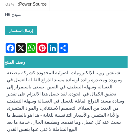
يدوي
Power Source:
نموذج:H6
إرسال استفسار
acebook
WhatsApp
X
Pinterest
LinkedIn
Share
وصف المنتج
شنتشن روينا للإلكترونيات الضوئية المحدودة,
كشركة مصنعة
وموردة ومصدرة رائدة لوسادة مسند الذراع القابلة للغسل في
الغسالة وسهلة التنظيف في الصين، تسعى باستمرار إلى
تحقيق الكمال في الجودة. لقد حصل هذا الالتزام على تقدير
وسادة مسند الذراع القابلة للغسل في الغسالة وسهلة التنظيف
من العديد من العملاء. التصميم الاستثنائي، والمواد المتميزة،
والأداء المتميز، والأسعار التنافسية للغاية - هذا هو بالضبط ما
يبحث عنه كل عميل، وما نقدمه. وبطبيعة الحال، خدمة ما بعد
البيع الشاملة لا غنى عنها بنفس القدر.