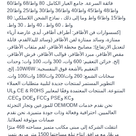
فائقة السرعة. جامع الغبار الكامل. 80 واط/68 واط/60
واط/48 واط/45 واط/40 واط/36 واط/30 واط/25 واط/20
واط/15 واط/6 واط وما إلى ذلك ، نماذج الشحن اللاسلكي: 80
واط ، 60 واط ، 40 واط ، 30 واط.
إكسسوارات فن الأظافر: أطراف أظافر، أيدي عارضة أزياء
ممتازة، وسائد ممتازة لفن الأظافر (وسائد لليد/القدم، قابلة
لتعديل الارتفاع)؛ مصابيح محطة الأظافر، لقم مثقاب الأظافر،
مقص الأظافر، مبرد الأظافر، قوالب الأظافر، فرش الأظافر،
إلخ. خزائن التعقيم: 600 وات، 300 وات، 100 وات؛ وحدات
التعقيم بالأشعة فوق البنفسجية: 10W/6W، إلخ.
سخانات الشمع: 260 وات/200 وات/180 وات/100 وات.
التطوير المستمر لمنتجات جديدة لتلبية متطلبات العملاء
المتنوعة. المنتجات المعتمدة وفقًا لمعايير CE & ROHS وUL
وKC وPSE وFCC وDOE وCEC.
نحن نقدم خدمات OEM/ODM للموزعين وتجار التجزئة
العالميين. احترافية وفعالة وذات جودة متميزة، نحن نقدم
ضمانات موثوقة لعملائنا.
انتقلت الشركة إلى مبنى مكاتب متميز مساحته 468 مترًا
مربعًا، مع مرافق إنتاج تبلغ مساحتها 1500 متر مربع. يتميز