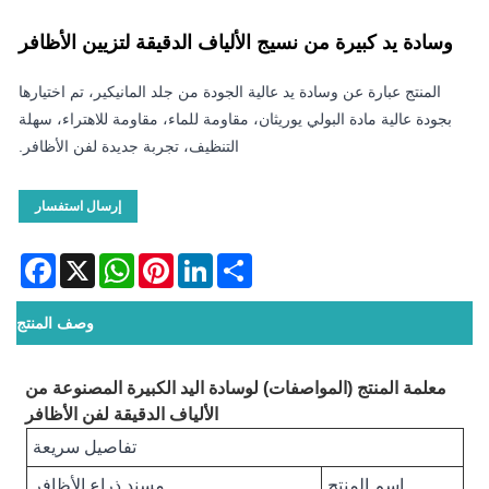
وسادة يد كبيرة من نسيج الألياف الدقيقة لتزيين الأظافر
المنتج عبارة عن وسادة يد عالية الجودة من جلد المانيكير، تم اختيارها
بجودة عالية مادة البولي يوريثان، مقاومة للماء، مقاومة للاهتراء، سهلة
التنظيف، تجربة جديدة لفن الأظافر.
إرسال استفسار
acebook
WhatsApp
X
Pinterest
LinkedIn
Share
وصف المنتج
معلمة المنتج (المواصفات) لوسادة اليد الكبيرة المصنوعة من
الألياف الدقيقة لفن الأظافر
تفاصيل سريعة
اسم المنتج
مسند ذراع الأظافر