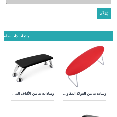
منتجات ذات صله
وسادة يد من الفولاذ المقاوم للصدأ قابلة للإزالة لجلد الأظافر
وسادات يد من الألياف الدقيقة قابلة للإزالة والغسل